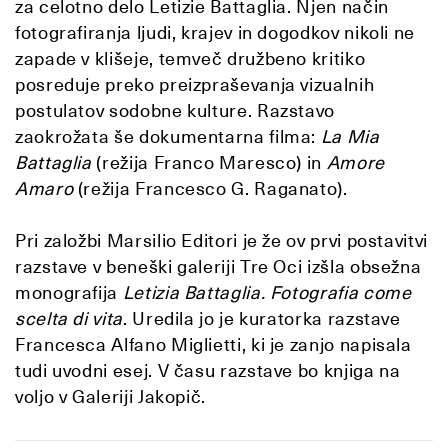
za celotno delo Letizie Battaglia. Njen način
fotografiranja ljudi, krajev in dogodkov nikoli ne
zapade v klišeje, temveč družbeno kritiko
posreduje preko preizpraševanja vizualnih
postulatov sodobne kulture. Razstavo
zaokrožata še dokumentarna filma:
La Mia
Battaglia
(režija Franco Maresco) in
Amore
Amaro
(režija Francesco G. Raganato).
Pri založbi Marsilio Editori je že ov prvi postavitvi
razstave v beneški galeriji Tre Oci izšla obsežna
monografija
Letizia Battaglia. Fotografia come
scelta di vita
. Uredila jo je kuratorka razstave
Francesca Alfano Miglietti, ki je zanjo napisala
tudi uvodni esej. V času razstave bo knjiga na
voljo v Galeriji Jakopič.