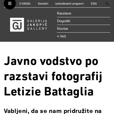
O MGML
Kontakti
Izobraževalni programi
ENG
Razstave
Dogodki
Novice
Več
Javno vodstvo po
razstavi fotografij
Letizie Battaglia
Vabljeni, da se nam pridružite na