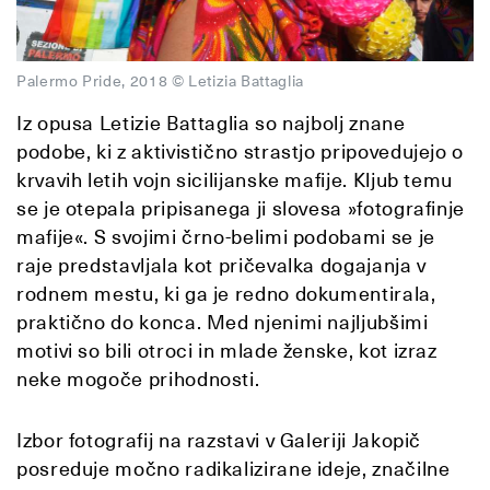
Palermo Pride, 2018 © Letizia Battaglia
Iz opusa Letizie Battaglia so najbolj znane
podobe, ki z aktivistično strastjo pripovedujejo o
krvavih letih vojn sicilijanske mafije. Kljub temu
se je otepala pripisanega ji slovesa »fotografinje
mafije«. S svojimi črno-belimi podobami se je
raje predstavljala kot pričevalka dogajanja v
rodnem mestu, ki ga je redno dokumentirala,
praktično do konca. Med njenimi najljubšimi
motivi so bili otroci in mlade ženske, kot izraz
neke mogoče prihodnosti.
Izbor fotografij na razstavi v Galeriji Jakopič
posreduje močno radikalizirane ideje, značilne