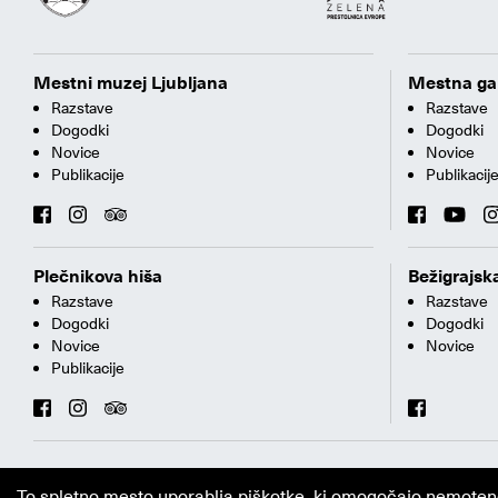
Mestni muzej Ljubljana
Mestna gal
Razstave
Razstave
Dogodki
Dogodki
Novice
Novice
Publikacije
Publikacij
Plečnikova hiša
Bežigrajska
Razstave
Razstave
Dogodki
Dogodki
Novice
Novice
Publikacije
To spletno mesto uporablja piškotke, ki omogočajo nemoteno i