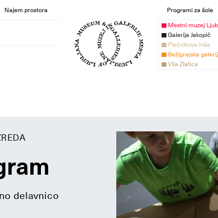
Najem prostora
Programi za šole
Mestni muzej Ljub
Galerija Jakopič
Plečnikova hiša
Bežigrajska galeri
Vila Zlatica
AZREDA
ogram
lno delavnico