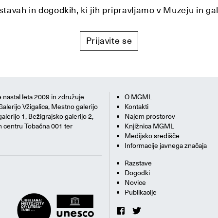
tavah in dogodkih, ki jih pripravljamo v Muzeju in ga
Prijavite se
 nastal leta 2009 in združuje
O MGML
Galerijo Vžigalica, Mestno galerijo
Kontakti
alerijo 1, Bežigrajsko galerijo 2,
Najem prostorov
m centru Tobačna 001 ter
Knjižnica MGML
Medijsko središče
Informacije javnega značaja
Razstave
Dogodki
Novice
Publikacije