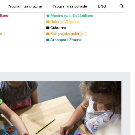
Programi za družine
Programi za odrasle
ENG
ljana
Mestna galerija Ljubljana
Galerija Vžigalica
Cukrarna
ja 1
Bežigrajska galerija 2
Arheopark Emona