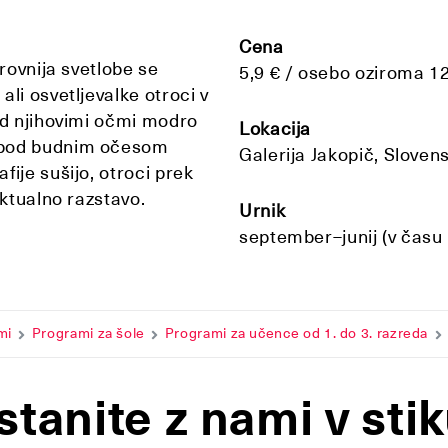
Cena
arovnija svetlobe se
5,9 € / osebo oziroma 1
li osvetljevalke otroci v
red njihovimi očmi modro
Lokacija
a pod budnim očesom
Galerija Jakopič, Sloven
fije sušijo, otroci prek
aktualno razstavo.
Urnik
september–junij (v času 
mi
Programi za šole
Programi za učence od 1. do 3. razreda
stanite z nami v stik