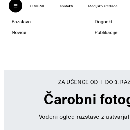
O MGML
Kontakti
Medijsko središče
Razstave
Dogodki
Novice
Publikacije
ZA UČENCE OD 1. DO 3. R
Čarobni fot
Vodeni ogled razstave z ustvarja