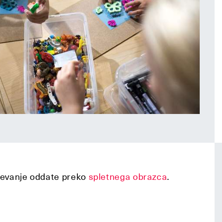
ševanje oddate preko
spletnega obrazca
.