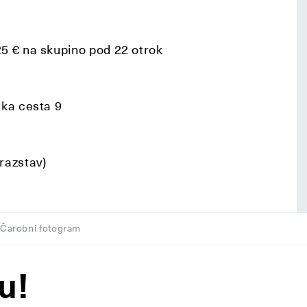
25 € na skupino pod 22 otrok
ska cesta 9
razstav)
Čarobni fotogram
u!