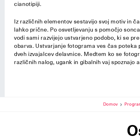
cianotipiji.
Iz različnih elementov sestavijo svoj motiv in č
lahko prične. Po osvetljevanju s pomočjo sonca a
vodi sami razvijejo ustvarjeno podobo, ki se p
obarva. Ustvarjanje fotograma ves čas potek
dveh izvajalcev delavnice. Medtem ko se fotogra
različnih nalog, ugank in gibalnih vaj spoznajo 
Domov
Progra
O