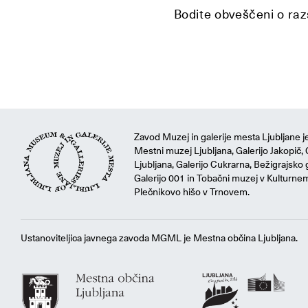
Bodite obveščeni o razs
Zavod Muzej in galerije mesta Ljubljane je
Mestni muzej Ljubljana, Galerijo Jakopič, 
Ljubljana, Galerijo Cukrarna, Bežigrajsko g
Galerijo 001 in Tobačni muzej v Kulturne
Plečnikovo hišo v Trnovem.
Ustanoviteljica javnega zavoda MGML je Mestna občina Ljubljana.