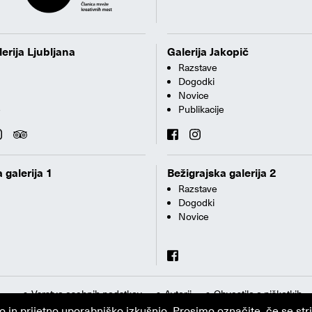
erija Ljubljana
Galerija Jakopič
Razstave
Dogodki
Novice
e
Publikacije
 galerija 1
Bežigrajska galerija 2
Razstave
Dogodki
Novice
Varstvo osebnih podatkov
Avtorji
Obvestilo o piškotkih
n prijetno uporabniško izkušnjo. Prosimo označite, če se strin