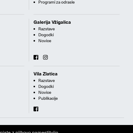
Programi za odrasle
Galerija Vžigalica
Razstave
Dogodki
Novice
Vila Zlatica
Razstave
Dogodki
Novice
Publikacije
jate z njihovo namestitvijo.