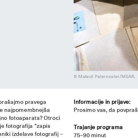
© Matevž Paternoster/MGML
ovprašajmo pravega
Informacije in prijave:
fije najpomembnejša
Prosimo vas, da povpra
jno fotoaparata? Otroci
e fotografija "zapis
Trajanje programa
niki izdelave fotografij –
75–90 minut