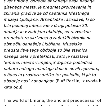
Svet Emone, obdobje antičnega časa našega
glavnega mesta, je predmet proučevanja in
zbiranja gradiva že od nastanka Mestnega
muzeja Ljubljana. Arheološke raziskave, ki so
bile posebej intenzivne v drugi polovici 20.
stoletja in v zadnjem obdobju, so razvozlale
prenekatero skrivnost o začetkih bivanja na
območju današnje Ljubljane. Muzejske
predstavitve tega obdobja so bile stalnica
našega dela v preteklosti, zato je razstava
'Emona: mesto v imperiju' logična posledica
nabora našega minulega dela in novih spoznanj
o času in prostoru antike ter posledic, ki jih to
obdobje nosi v sedanjost.
(Blaž Peršin, iz uvoda h
katalogu)
The world of Emona, the ancient predecessor of