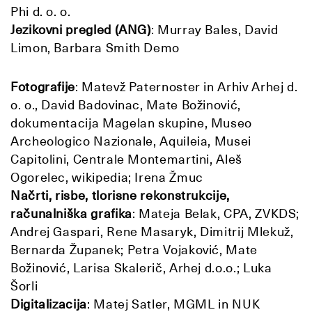
Phi d. o. o.
Jezikovni pregled (ANG)
: Murray Bales, David
Limon, Barbara Smith Demo
Fotografije
: Matevž Paternoster in Arhiv Arhej d.
o. o., David Badovinac, Mate Božinović,
dokumentacija Magelan skupine, Museo
Archeologico Nazionale, Aquileia, Musei
Capitolini, Centrale Montemartini, Aleš
Ogorelec, wikipedia; Irena Žmuc
Načrti, risbe, tlorisne rekonstrukcije,
računalniška grafika
: Mateja Belak, CPA, ZVKDS;
Andrej Gaspari, Rene Masaryk, Dimitrij Mlekuž,
Bernarda Županek; Petra Vojaković, Mate
Božinović, Larisa Skalerič, Arhej d.o.o.; Luka
Šorli
Digitalizacija
: Matej Satler, MGML in NUK