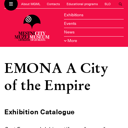
About MGML
Contacts
Educational programs
SLO
Exhibitions
Events
News
More
EMONA A City
of the Empire
Exhibition Catalogue