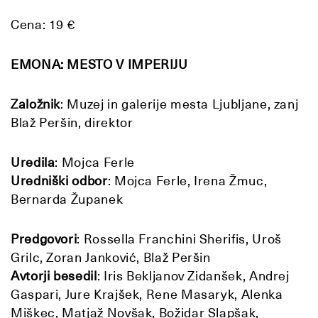
Cena: 19 €
EMONA: MESTO V IMPERIJU
Založnik
: Muzej in galerije mesta Ljubljane, zanj
Blaž Peršin, direktor
Uredila
: Mojca Ferle
Uredniški odbor
: Mojca Ferle, Irena Žmuc,
Bernarda Županek
Predgovori
: Rossella Franchini Sherifis, Uroš
Grilc, Zoran Janković, Blaž Peršin
Avtorji besedil
: Iris Bekljanov Zidanšek, Andrej
Gaspari, Jure Krajšek, Rene Masaryk, Alenka
Miškec, Matjaž Novšak, Božidar Slapšak,