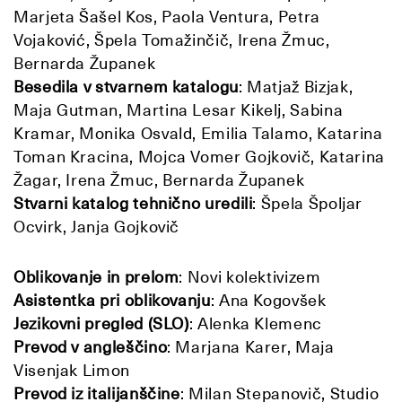
Marjeta Šašel Kos, Paola Ventura, Petra
Vojaković, Špela Tomažinčič, Irena Žmuc,
Bernarda Županek
Besedila v stvarnem katalogu
: Matjaž Bizjak,
Maja Gutman, Martina Lesar Kikelj, Sabina
Kramar, Monika Osvald, Emilia Talamo, Katarina
Toman Kracina, Mojca Vomer Gojkovič, Katarina
Žagar, Irena Žmuc, Bernarda Županek
Stvarni katalog tehnično uredili
: Špela Špoljar
Ocvirk, Janja Gojkovič
Oblikovanje in prelom
: Novi kolektivizem
Asistentka pri oblikovanju
: Ana Kogovšek
Jezikovni pregled (SLO
)
: Alenka Klemenc
Prevod v angleščino
: Marjana Karer, Maja
Visenjak Limon
Prevod iz italijanščine
: Milan Stepanovič, Studio