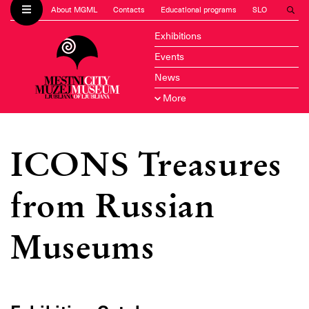
About MGML
Contacts
Educational programs
SLO
Exhibitions
Events
News
More
ICONS Treasures
from Russian
Museums