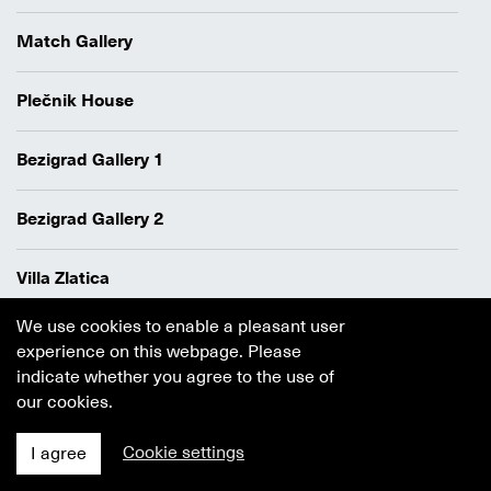
Match Gallery
Plečnik House
Bezigrad Gallery 1
Bezigrad Gallery 2
Villa Zlatica
We use cookies to enable a pleasant user
Data protection policy
experience on this webpage. Please
Authors
indicate whether you agree to the use of
Cookie policy
our cookies.
Cookie settings
I agree