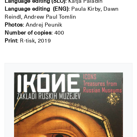
Language editing
(SLO)
: Katja Paladin
Language editing
(ENG)
: Paula Kirby, Dawn
Reindl, Andrew Paul Tomlin
Photos
: Andrej Peunik
Number of copies
:
400
Print
: R-tisk, 2019