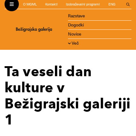
O MGML
Kontakti
Izobraževalni programi
ENG
Razstave
Dogodki
Novice
Več
Ta veseli dan
kulture v
Bežigrajski galeriji
1