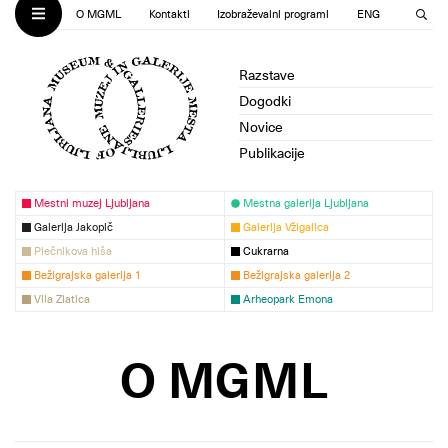
O MGML
Kontakti
Izobraževalni programi
ENG
Razstave
Dogodki
Novice
Publikacije
Mestni muzej Ljubljana
Mestna galerija Ljubljana
Galerija Jakopič
Galerija Vžigalica
Plečnikova hiša
Cukrarna
Bežigrajska galerija 1
Bežigrajska galerija 2
Vila Zlatica
Arheopark Emona
O MGML