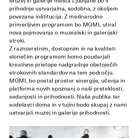
Muzej in galerije mesta Ljubljane bo v
prihodnje ustvarjalna, sodobna, z okoljem
povezana inštitucija. Z mednarodno
primerljivim programom bo MGML utiral
nova pojmovanja o muzealski in galerijski
stroki.
Z raznovrstnim, dostopnim in na kvaliteti
slonečim programom bomo poudarjali
kreativne pristope nadgradnje obstoječih
strokovnih standardov na tem področju.
MGML bo postal prostor sinergije, učenja in
platforma novih spoznanj o naši preteklosti,
sedanjosti in prihodnosti. Naša publika ter
sodelavci doma in v tujini bodo skupaj z nami
ustvarjali muzej in galerijo prihodnosti.