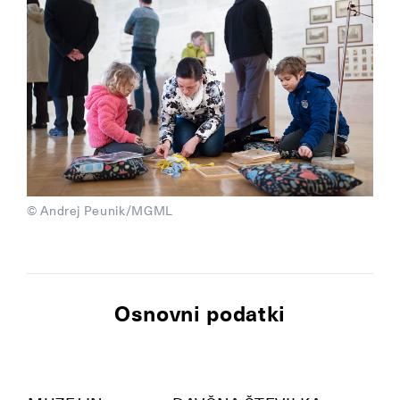
© Andrej Peunik/MGML
Osnovni podatki