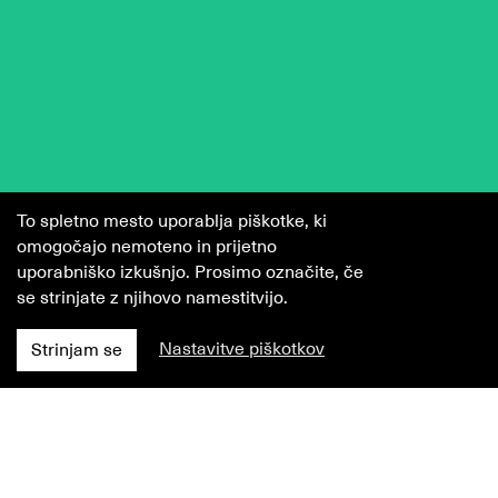
To spletno mesto uporablja piškotke, ki
omogočajo nemoteno in prijetno
uporabniško izkušnjo. Prosimo označite, če
se strinjate z njihovo namestitvijo.
Ljubljana
MGML
Nastavitve piškotkov
Strinjam se