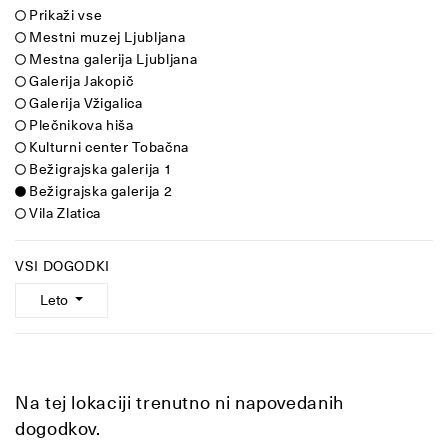
Prikaži vse
Mestni muzej Ljubljana
Mestna galerija Ljubljana
Galerija Jakopič
Galerija Vžigalica
Plečnikova hiša
Kulturni center Tobačna
Bežigrajska galerija 1
Bežigrajska galerija 2
Vila Zlatica
VSI DOGODKI
Leto
Na tej lokaciji trenutno ni napovedanih
dogodkov.