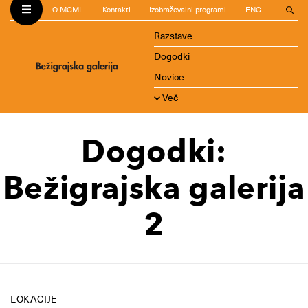
O MGML
Kontakti
Izobraževalni programi
ENG
Razstave
Dogodki
Novice
Več
Dogodki:
Bežigrajska galerija
2
LOKACIJE