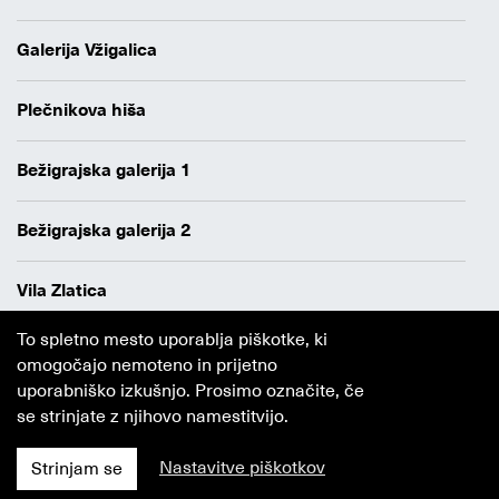
Galerija Vžigalica
Plečnikova hiša
Bežigrajska galerija 1
Bežigrajska galerija 2
Vila Zlatica
To spletno mesto uporablja piškotke, ki
Varstvo osebnih podatkov
omogočajo nemoteno in prijetno
Avtorji
uporabniško izkušnjo. Prosimo označite, če
Obvestilo o piškotkih
se strinjate z njihovo namestitvijo.
Nastavitve piškotkov
Strinjam se