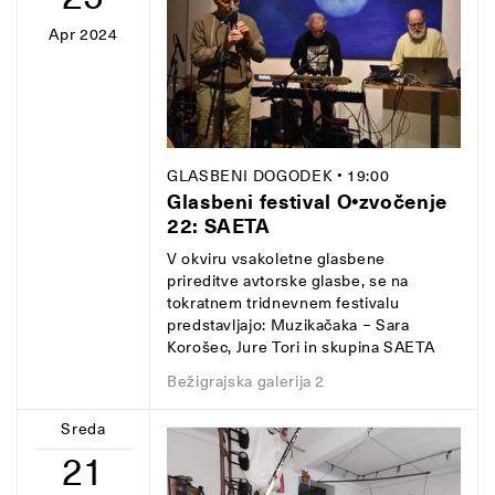
Apr 2024
GLASBENI DOGODEK
• 19:00
Glasbeni festival O•zvočenje
22: SAETA
V okviru vsakoletne glasbene
prireditve avtorske glasbe, se na
tokratnem tridnevnem festivalu
predstavljajo: Muzikačaka − Sara
Korošec, Jure Tori in skupina SAETA
Bežigrajska galerija 2
Sreda
21