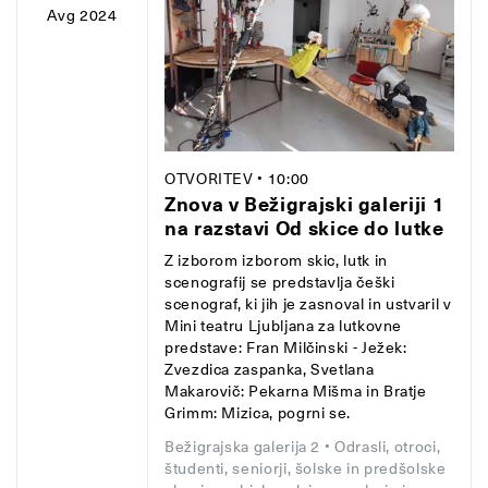
Avg 2024
OTVORITEV
• 10:00
Znova v Bežigrajski galeriji 1
na razstavi Od skice do lutke
Z izborom izborom skic, lutk in
scenografij se predstavlja češki
scenograf, ki jih je zasnoval in ustvaril v
Mini teatru Ljubljana za lutkovne
predstave: Fran Milčinski - Ježek:
Zvezdica zaspanka, Svetlana
Makarovič: Pekarna Mišma in Bratje
Grimm: Mizica, pogrni se.
Bežigrajska galerija 2
• Odrasli, otroci,
študenti, seniorji, šolske in predšolske