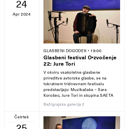
24
Apr 2024
GLASBENI DOGODEK
• 19:00
Glasbeni festival O•zvočenje
22: Jure Tori
V okviru vsakoletne glasbene
prireditve avtorske glasbe, se na
tokratnem tridnevnem festivalu
predstavljajo: Muzikačaka − Sara
Korošec, Jure Tori in skupina SAETA
Bežigrajska galerija 2
Četrtek
25