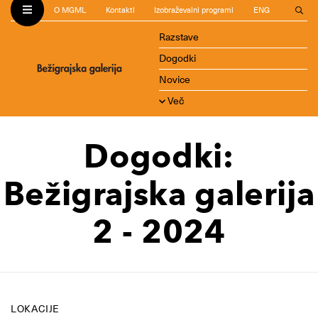
O MGML
Kontakti
Izobraževalni programi
ENG
Razstave
Dogodki
Novice
Več
Dogodki:
Bežigrajska galerija
2 - 2024
LOKACIJE