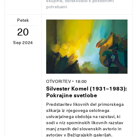
skupine, obiskovalci s posebnimi
potrebami
Petek
20
Sep 2024
OTVORITEV
• 18:00
Silvester Komel (1931–1983):
Pokrajine svetlobe
Predstavitev likovnih del primorskega
slikarja iz njegovega celotnega
ustvarjalnega obdobja na razstavi, ki
sodi v niz spominskih likovnih razstav
manj znanih del slovenskih avtoric in
avtorjev v Bežigrajskih galerijah.