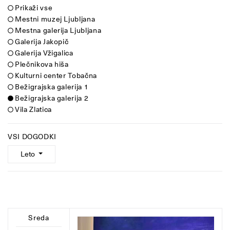
Prikaži vse
Mestni muzej Ljubljana
Mestna galerija Ljubljana
Galerija Jakopič
Galerija Vžigalica
Plečnikova hiša
Kulturni center Tobačna
Bežigrajska galerija 1
Bežigrajska galerija 2
Vila Zlatica
VSI DOGODKI
Leto
Sreda