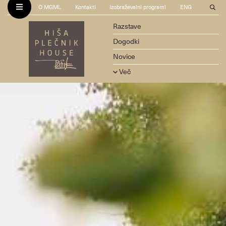
O MGML
Kontakti
Izobraževalni programi
ENG
Razstave
Dogodki
Novice
Več