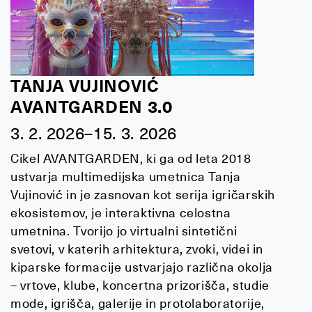
TANJA VUJINOVIĆ
AVANTGARDEN 3.0
3. 2. 2026–15. 3. 2026
Cikel AVANTGARDEN, ki ga od leta 2018
ustvarja multimedijska umetnica Tanja
Vujinović in je zasnovan kot serija igričarskih
ekosistemov, je interaktivna celostna
umetnina. Tvorijo jo virtualni sintetični
svetovi, v katerih arhitektura, zvoki, videi in
kiparske formacije ustvarjajo različna okolja
– vrtove, klube, koncertna prizorišča, studie
mode, igrišča, galerije in protolaboratorije,