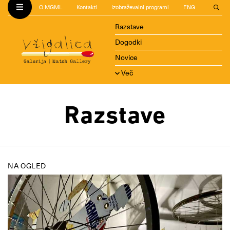
O MGML
Kontakti
Izobraževalni programi
ENG
Razstave
Dogodki
Novice
Več
Razstave
NA OGLED