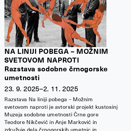
NA LINIJI POBEGA – MOŽNIM
SVETOVOM NAPROTI
Razstava sodobne črnogorske
umetnosti
23. 9. 2025–2. 11. 2025
Razstava Na liniji pobega – Možnim
svetovom naproti je avtorski projekt kustosinj
Muzeja sodobne umetnosti Črne gore
Teodore Nikčević in Anje Marković in
združuje dela črnogorskih umetnic in