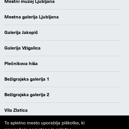
Mestni muzej Ljubljana
Mestna galerija Ljubljana
Galerija Jakopič
Galerija Vžigalica
Plečnikova hiša
Bežigrajska galerija 1
Bežigrajska galerija 2
Vila Zlatica
To spletno mesto uporablja piškotke, ki
Varstvo osebnih podatkov