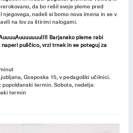
 prerokovano, da bo rešil svoje pleme pred
l njegovega, nadeli si bomo nova imena in se v
avili na lov za štirimi nalogami.
uuAuuuuAuuuuuuu!!!! Barjansko pleme rabi
 naperi puščico, vrzi trnek in se poteguj za
minut
jubljana, Gosposka 15, v pedagoški učilnici.
 popoldanski termin. Sobota, nedelja:
nski termin