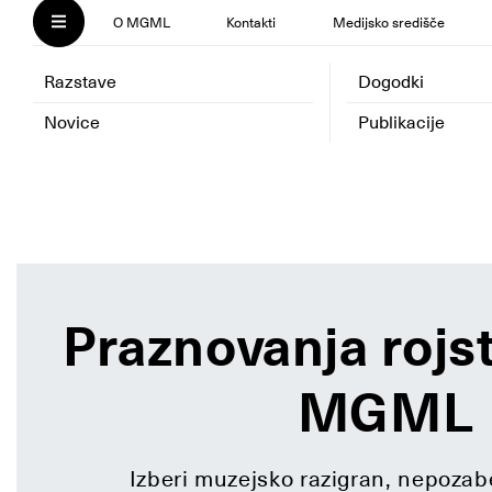
O MGML
Kontakti
Medijsko središče
Razstave
Dogodki
Novice
Publikacije
Praznovanja rojst
MGML
Izberi muzejsko razigran, nepozab