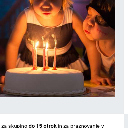
€
za skupino
do 15 otrok
in
za praznovanje v