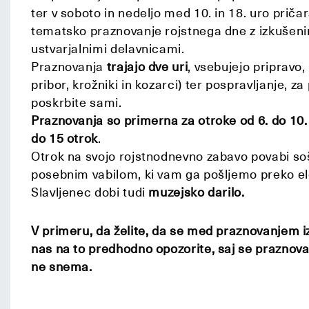
ter v soboto in nedeljo med 10. in 18. uro prič
tematsko praznovanje rojstnega dne z izkušenim
ustvarjalnimi delavnicami.
Praznovanja
trajajo dve uri
, vsebujejo pripravo,
pribor, krožniki in kozarci) ter pospravljanje, za
poskrbite sami.
Praznovanja so primerna za otroke od 6. do 10. 
do 15 otrok
.
Otrok na svojo rojstnodnevno zabavo povabi sošo
posebnim vabilom, ki vam ga pošljemo preko el
Slavljenec dobi tudi
muzejsko darilo.
V primeru, da želite, da se med praznovanjem iz
nas na to predhodno opozorite, saj se praznovan
ne snema.