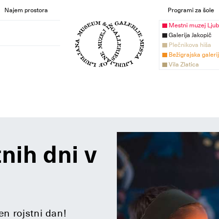
Najem prostora
Programi za šole
Mestni muzej Ljub
Galerija Jakopič
Plečnikova hiša
Bežigrajska galeri
Vila Zlatica
nih dni v
en rojstni dan!