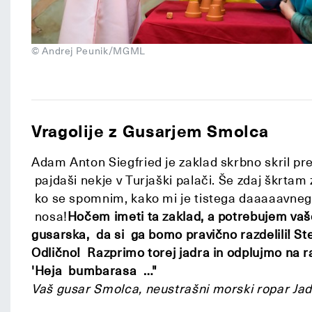
© Andrej Peunik/MGML
Vragolije z Gusarjem Smolca
Adam Anton Siegfried je zaklad skrbno skril pr
pajdaši nekje v Turjaški palači. Še zdaj škrtam
ko se spomnim, kako mi je tistega daaaaavnega 
nosa!
Hočem imeti ta zaklad, a potrebujem va
gusarska, da si ga bomo pravično razdelili! Ste
Odlično! Razprimo torej jadra in odplujmo na ra
'Heja bumbarasa …"
Vaš gusar Smolca, neustrašni morski ropar J