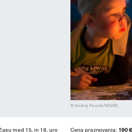
© Andrej Peunik/MGML
asu med 15. in 18. uro
Cena praznovanja:
190 