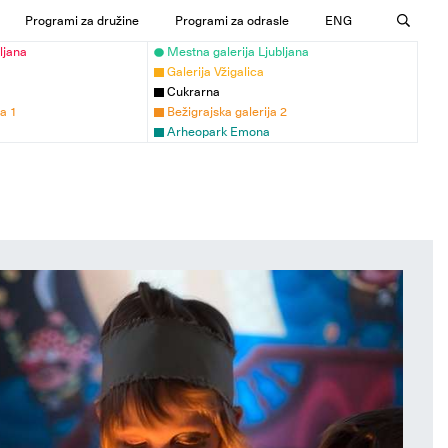
Programi za družine
Programi za odrasle
ENG
ljana
Mestna galerija Ljubljana
Galerija Vžigalica
Cukrarna
ja 1
Bežigrajska galerija 2
Arheopark Emona