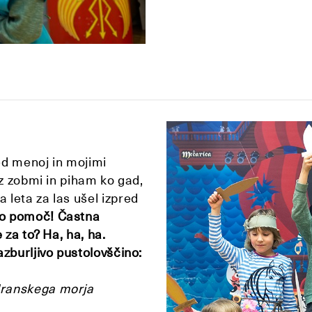
ed menoj in mojimi
 z zobmi in piham ko gad,
leta za las ušel izpred
šo pomoč! Častna
 za to? Ha, ha, ha.
zburljivo pustolovščino:
adranskega morja