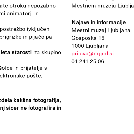
arate otroku nepozabno
Mestnem muzeju Ljublj
i animatorji in
Najave in informacije
 postrežbo (vključen
Mestni muzej Ljubljana
 prigrizke in pijačo pa
Gosposka 15
1000 Ljubljana
leta starosti
, za skupine
prijava@mgml.si
01 241 25 06
lce in prijatelje s
ektronske pošte.
dela kakšna fotografija,
j sicer ne fotografira in