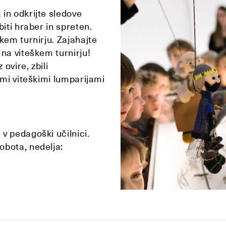
in odkrijte sledove
biti hraber in spreten.
kem turnirju. Zajahajte
 na viteškem turnirju!
 ovire, zbili
imi viteškimi lumparijami
v pedagoški učilnici.
obota, nedelja: