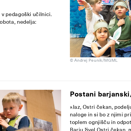
v pedagoški učilnici.
obota, nedelja:
© Andrej Peunik/MGML
Postani barjansk
»Jaz, Ostri čekan, podelj
naloge in si bo z njimi p
toplem ognjišču in odpotu
Barju živel Ostri čekan,