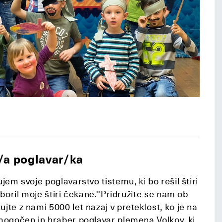
i/a poglavar/ka
ujem svoje poglavarstvo tistemu, ki bo rešil štiri
riboril moje štiri čekane.''Pridružite se nam ob
jte z nami 5000 let nazaj v preteklost, ko je na
 mogočen in hraber poglavar plemena Volkov, ki