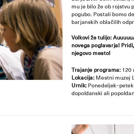
mu je bilo že ob rojstvu
pogubo. Postali bomo de
barjanskih oblačilih odpr
Volkovi že tulijo: Auuu
novega poglavarja! Pridi,
njegovo mesto!
Trajanje programa:
120 
Lokacija:
Mestni muzej L
Urnik:
Ponedeljek–petek:
dopoldanski ali popolda