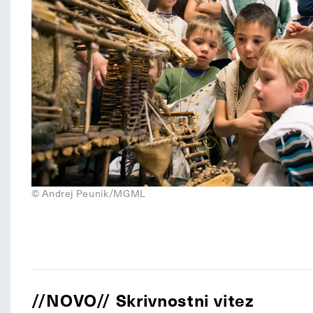
© Andrej Peunik/MGML
//NOVO// Skrivnostni vitez