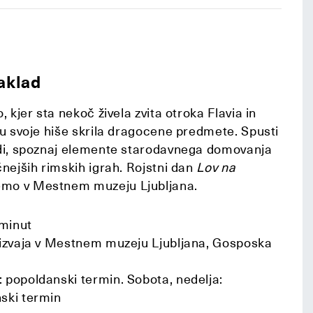
aklad
, kjer sta nekoč živela zvita otroka Flavia in
šču svoje hiše skrila dragocene predmete. Spusti
ladi, spoznaj elemente starodavnega domovanja
čnejših rimskih igrah. Rojstni dan
Lov na
mo v Mestnem muzeju Ljubljana.
minut
 izvaja v Mestnem muzeju Ljubljana, Gosposka
 popoldanski termin. Sobota, nedelja:
nski termin