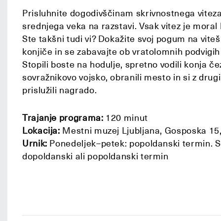
Prisluhnite dogodivščinam skrivnostnega viteza 
srednjega veka na razstavi. Vsak vitez je moral 
Ste takšni tudi vi? Dokažite svoj pogum na viteš
konjiče in se zabavajte ob vratolomnih podvigih
Stopili boste na hodulje, spretno vodili konja čez
sovražnikovo vojsko, obranili mesto in si z drug
prislužili nagrado.
Trajanje programa:
120 minut
Lokacija:
Mestni muzej Ljubljana, Gosposka 15, 
Urnik:
Ponedeljek–petek: popoldanski termin. S
dopoldanski ali popoldanski termin