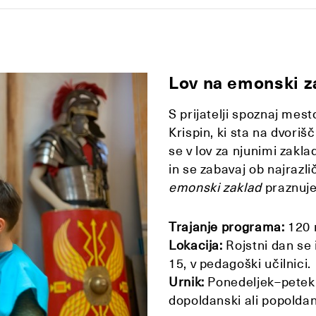
Lov na emonski z
S prijatelji spoznaj mesto
Krispin, ki sta na dvori
se v lov za njunimi zak
in se zabavaj ob najrazli
emonski zaklad
praznuje
Trajanje programa:
120 
Lokacija:
Rojstni dan se
15, v pedagoški učilnici.
Urnik:
Ponedeljek–petek:
dopoldanski ali popolda