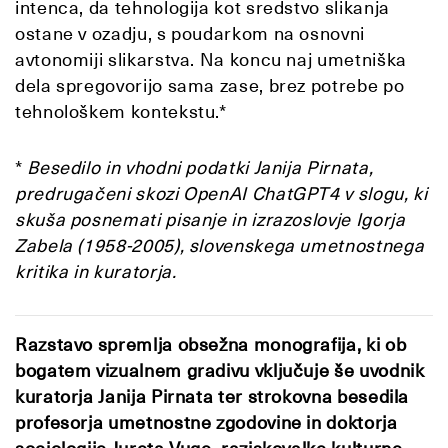
intenca, da tehnologija kot sredstvo slikanja
ostane v ozadju, s poudarkom na osnovni
avtonomiji slikarstva. Na koncu naj umetniška
dela spregovorijo sama zase, brez potrebe po
tehnološkem kontekstu.*
*
Besedilo in vhodni podatki Janija Pirnata,
predrugačeni skozi OpenAI ChatGPT4 v slogu, ki
skuša posnemati pisanje in izrazoslovje Igorja
Zabela (1958-2005), slovenskega umetnostnega
kritika in kuratorja.
Razstavo spremlja obsežna monografija, ki ob
bogatem vizualnem gradivu vključuje še uvodnik
kuratorja Janija Pirnata ter strokovna besedila
profesorja umetnostne zgodovine in doktorja