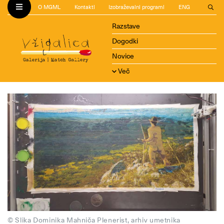
O MGML
Kontakti
Izobraževalni programi
ENG
Razstave
Dogodki
Novice
Več
© Slika Dominika Mahniča Plenerist, arhiv umetnika