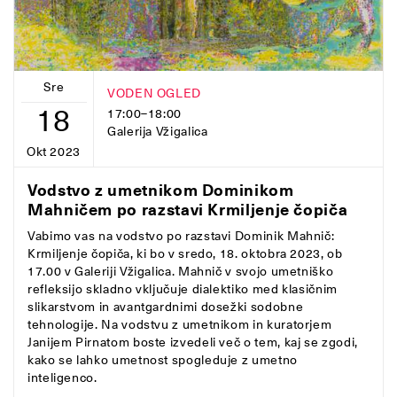
Sre
VODEN OGLED
18
17:00–18:00
Galerija Vžigalica
Okt 2023
Vodstvo z umetnikom Dominikom
Mahničem po razstavi Krmiljenje čopiča
Vabimo vas na vodstvo po razstavi Dominik Mahnič:
Krmiljenje čopiča, ki bo v sredo, 18. oktobra 2023, ob
17.00 v Galeriji Vžigalica. Mahnič v svojo umetniško
refleksijo skladno vključuje dialektiko med klasičnim
slikarstvom in avantgardnimi dosežki sodobne
tehnologije. Na vodstvu z umetnikom in kuratorjem
Janijem Pirnatom boste izvedeli več o tem, kaj se zgodi,
kako se lahko umetnost spogleduje z umetno
inteligenco.