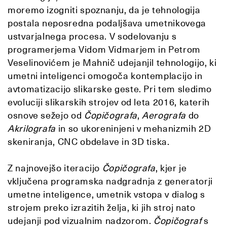
moremo izogniti spoznanju, da je tehnologija
postala neposredna podaljšava umetnikovega
ustvarjalnega procesa. V sodelovanju s
programerjema
Vidom Vidmarjem in Petrom
Veselinović
em je Mahnič udejanjil tehnologijo, ki
umetni inteligenci omogoča kontemplacijo in
avtomatizacijo slikarske geste. Pri tem sledimo
evoluciji slikarskih strojev od leta 2016, katerih
osnove sežejo od
Čopičografa
,
Aerografa
do
Akrilografa
in so ukoreninjeni v mehanizmih 2D
skeniranja, CNC obdelave in 3D tiska.
Z najnovejšo iteracijo
Čopičografa
, kjer je
vključena programska nadgradnja z generatorji
umetne inteligence, umetnik vstopa v dialog s
strojem preko izrazitih želja, ki jih stroj nato
udejanji pod vizualnim nadzorom.
Čopičograf
s