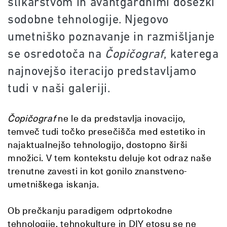
slikarstvom in avantgardnimi dosežki
sodobne tehnologije. Njegovo
umetniško poznavanje in razmišljanje
se osredotoča na
Čopičograf
, katerega
najnovejšo iteracijo predstavljamo
tudi v naši galeriji.
Čopičograf
ne le da predstavlja inovacijo,
temveč tudi točko presečišča med estetiko in
najaktualnejšo tehnologijo, dostopno širši
množici. V tem kontekstu deluje kot odraz naše
trenutne zavesti in kot gonilo znanstveno-
umetniškega iskanja.
Ob prečkanju paradigem odprtokodne
tehnologije, tehnokulture in DIY etosu se ne