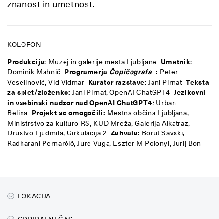
znanost in umetnost
.
KOLOFON
Produkcija
: Muzej in galerije mesta Ljubljane
Umetnik
:
Dominik Mahnič
Programerja
Čopičografa
:
Peter
Veselinović, Vid Vidmar
Kurator razstave
: Jani Pirnat
Teksta
za splet/zloženko:
Jani Pirnat, OpenAI ChatGPT4
Jezikovni
in vsebinski nadzor nad OpenAI ChatGPT4
:
Urban
Belina
Projekt so omogočili:
Mestna občina Ljubljana,
Ministrstvo za kulturo RS, KUD Mreža, Galerija Alkatraz,
Društvo Ljudmila, Cirkulacija 2
Zahvala
: Borut Savski,
Radharani Pernarčič, Jure Vuga, Eszter M Polonyi, Jurij Bon
LOKACIJA