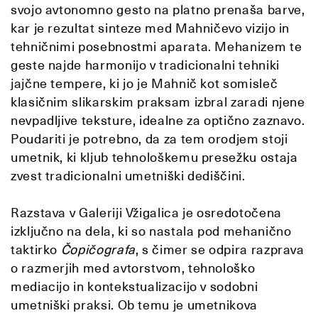
svojo avtonomno gesto na platno prenaša barve,
kar je rezultat sinteze med Mahničevo vizijo in
tehničnimi posebnostmi aparata. Mehanizem te
geste najde harmonijo v tradicionalni tehniki
jajčne tempere, ki jo je Mahnič kot somisleč
klasičnim slikarskim praksam izbral zaradi njene
nevpadljive teksture, idealne za optično zaznavo.
Poudariti je potrebno, da za tem orodjem stoji
umetnik, ki kljub tehnološkemu presežku ostaja
zvest tradicionalni umetniški dediščini.
Razstava v Galeriji Vžigalica je osredotočena
izključno na dela, ki so nastala pod mehanično
taktirko
Čopičografa
, s čimer se odpira razprava
o razmerjih med avtorstvom, tehnološko
mediacijo in kontekstualizacijo v sodobni
umetniški praksi. Ob temu je umetnikova