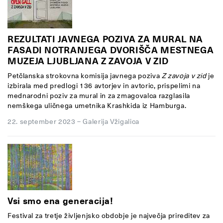
REZULTATI JAVNEGA POZIVA ZA MURAL NA
FASADI NOTRANJEGA DVORIŠČA MESTNEGA
MUZEJA LJUBLJANA Z ZAVOJA V ZID
Petčlanska strokovna komisija javnega poziva
Z zavoja v zid
je
izbirala med predlogi 136 avtorjev in avtoric, prispelimi na
mednarodni poziv za mural in za zmagovalca razglasila
nemškega uličnega umetnika Krashkida iz Hamburga.
22. september 2023
–
Galerija Vžigalica
Vsi smo ena generacija!
Festival za tretje življenjsko obdobje
je največja prireditev za