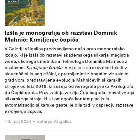
Izšla je monografija ob razstavi Dominik
Mahnič: Krmiljenje čopiča
V Galeriji Vžigalica predstavljamo našo prvo monografsko
izdajo, ki je izšla ob razstavi akademskega slikarja, magistra
videa, uličnega umetnika in tehnologa Dominika Mahniča z
naslovom
Krmiljenje čopiča
. V njej je s strokovnimi teksti v
slovenščini in angleščini, opremljenimi z bogatim vizualnim
gradivom, predstavljena evolucija Mahničevih slikarskih
strojev od leta 2016, ki sežejo od Aerografa preko Akrilografa
do Čopičografa. Prav zadnja verzija Čopičografa, inovativnega
slikarskega stroja, ki UI omogoča kontemplacijo in
avtomatizacijo slikarske geste, je bila tudi v ospredju razstave
Krmiljenje čopiča
.
10. maj 2024
–
Galerija Vžigalica