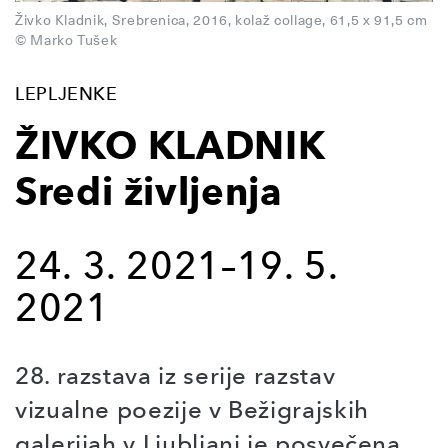
Živko Kladnik, Srebrenica, 2016, kolaž collage, 61,5 x 91,5 cm
© Marko Tušek
LEPLJENKE
ŽIVKO KLADNIK
Sredi življenja
24. 3. 2021–19. 5.
2021
28. razstava iz serije razstav
vizualne poezije v Bežigrajskih
galerijah v Ljubljani je posvečena