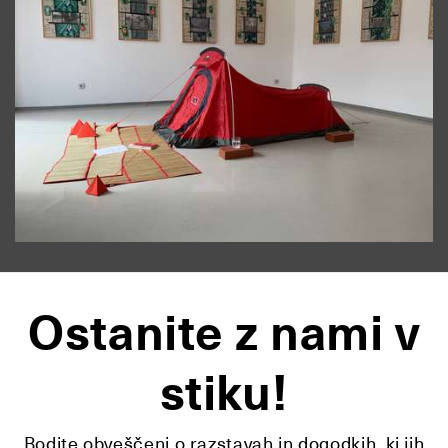
Ostanite z nami v
stiku!
Bodite obveščeni o razstavah in dogodkih, ki jih