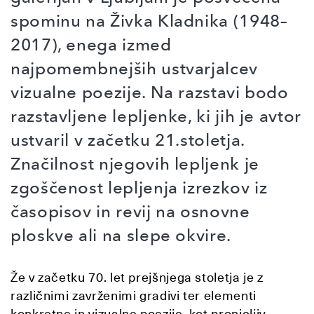
spominu na Živka Kladnika (1948–
2017), enega izmed
najpomembnejših ustvarjalcev
vizualne poezije. Na razstavi bodo
razstavljene lepljenke, ki jih je avtor
ustvaril v začetku 21.stoletja.
Značilnost njegovih lepljenk je
zgoščenost lepljenja izrezkov iz
časopisov in revij na osnovne
ploskve ali na slepe okvire.
Že v začetku 70. let prejšnjega stoletja je z
različnimi zavrženimi gradivi ter elementi
konkretne in vizualne poezije, kot pronicljiv