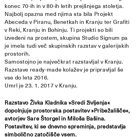
konec 70-ih in v 80-ih letih prejšnjega stoletja.
Najbolj opazna med njima sta bila Projekt
Abeceda v Piranu, Benetkah in Kranju ter Grafiti
v Reki, Kranju in Bohinju. Ti projekti so bili
izvedeni na prostem, skupina Studio Signum pa
je imela tudi več skupinskih razstav v galerijskih
prostorih.
Samostojno je največkrat razstavljal v Kranju.
Razstave ready-made kolažev je pripravljal še
vse do leta 2016.
Umrl je 23. 1. 2017 v Kranju.
Razstavo Živka Kladnika »Sredi življenja«
dopolnjuje prostorska postavitev »Pribežališče«,
avtorjev Sare Štorgel in Miloša Bašina.
Postavitev, ki se dnevno spreminja, predstavlja
simbolično zatočišče vsem.