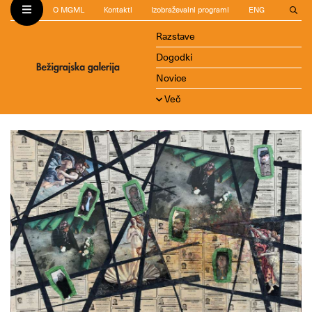
O MGML
Kontakti
Izobraževalni programi
ENG
Razstave
Dogodki
Novice
Več