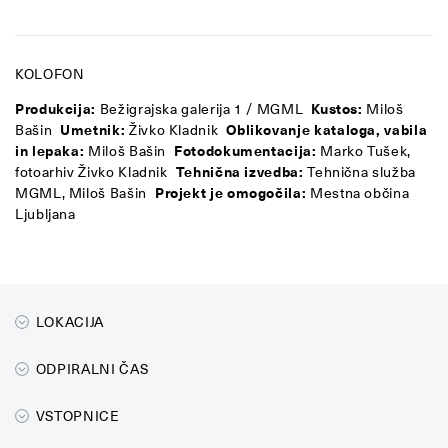
KOLOFON
Produkcija:
Bežigrajska galerija 1 / MGML
Kustos:
Miloš
Bašin
Umetnik:
Živko Kladnik
Oblikovanje kataloga, vabila
in lepaka:
Miloš Bašin
Fotodokumentacija:
Marko Tušek,
fotoarhiv Živko Kladnik
Tehnična izvedba:
Tehnična služba
MGML, Miloš Bašin
Projekt je omogočila:
Mestna občina
Ljubljana
LOKACIJA
ODPIRALNI ČAS
VSTOPNICE