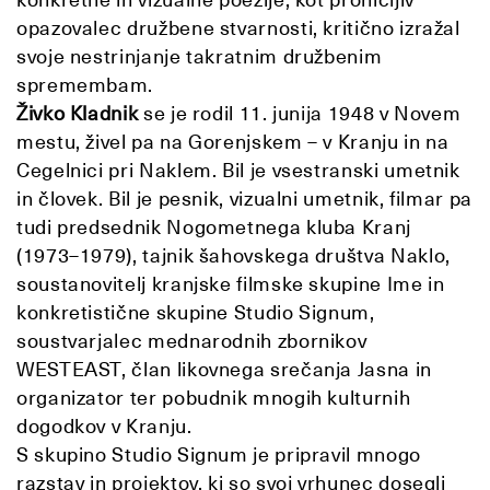
opazovalec družbene stvarnosti, kritično izražal
svoje nestrinjanje takratnim družbenim
spremembam.
Živko Kladnik
se je rodil 11. junija 1948 v Novem
mestu, živel pa na Gorenjskem – v Kranju in na
Cegelnici pri Naklem. Bil je vsestranski umetnik
in človek. Bil je pesnik, vizualni umetnik, filmar pa
tudi predsednik Nogometnega kluba Kranj
(1973–1979), tajnik šahovskega društva Naklo,
soustanovitelj kranjske filmske skupine Ime in
konkretistične skupine Studio Signum,
soustvarjalec mednarodnih zbornikov
WESTEAST, član likovnega srečanja Jasna in
organizator ter pobudnik mnogih kulturnih
dogodkov v Kranju.
S skupino Studio Signum je pripravil mnogo
razstav in projektov, ki so svoj vrhunec dosegli