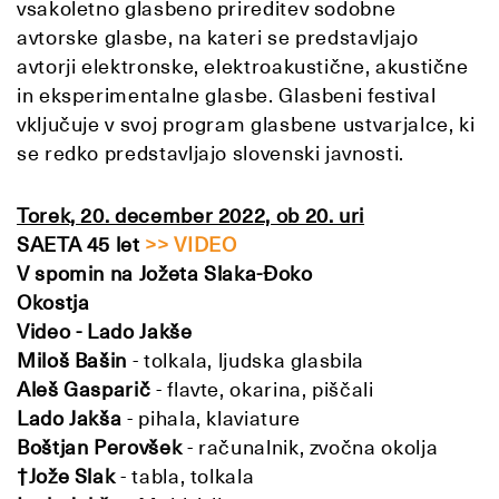
vsakoletno glasbeno prireditev sodobne
avtorske glasbe, na kateri se predstavljajo
avtorji elektronske, elektroakustične, akustične
in eksperimentalne glasbe. Glasbeni festival
vključuje v svoj program glasbene ustvarjalce, ki
se redko predstavljajo slovenski javnosti.
Torek, 20. december 2022, ob 20. uri
SAETA 45 let
>> VIDEO
V spomin na Jožeta Slaka-Đoko
Okostja
Video - Lado Jakše
Miloš Bašin
- tolkala, ljudska glasbila
Aleš
Gasparič
- flavte, okarina, piščali
Lado Jakša
- pihala, klaviature
Boštjan Perovšek
- računalnik, zvočna okolja
†
Jože Slak
- tabla, tolkala