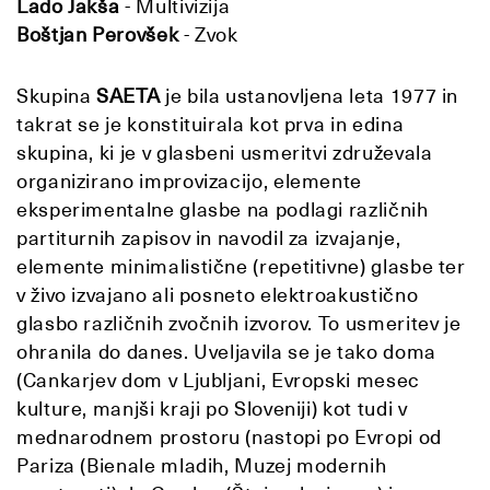
Lado Jakša
- Multivizija
Boštjan Perovšek
-
Zvok
Skupina
SAETA
je bila ustanovljena leta 1977 in
takrat se je konstituirala kot prva in edina
skupina, ki je v glasbeni usmeritvi združevala
organizirano improvizacijo, elemente
eksperimentalne glasbe na podlagi različnih
partiturnih zapisov in navodil za izvajanje,
elemente minimalistične (repetitivne) glasbe ter
v živo izvajano ali posneto elektroakustično
glasbo različnih zvočnih izvorov. To usmeritev je
ohranila do danes. Uveljavila se je tako doma
(Cankarjev dom v Ljubljani, Evropski mesec
kulture, manjši kraji po Sloveniji) kot tudi v
mednarodnem prostoru (nastopi po Evropi od
Pariza (Bienale mladih, Muzej modernih