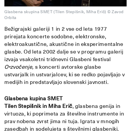
Glasbena skupina SMET (Tilen Stepišnik, Miha Erič) © Zavod
Orbita
Bežigrajski galeriji 1 in 2 vse od leta 1977
prirejata koncerte sodobne, elektronske,
elektroakustične, akustične in eksperimentalne
glasbe. Od leta 2002 dalje se v programu galerij
izvaja vsakoletni tridnevni Glasbeni festival
O•zvočenje,
s koncerti avtorske glasbe
ustvarjalk in ustvarjalcev, ki se redko pojavljajo v
medijih in predstavljajo slovenski javnosti.
Glasbena kupina SMET
Tilen Stepišnik in Miha Erič
, glasbena genija in
virtuoza, ki poprimeta za številne instrumente in
prav nobena zvrst jima ni tuja. Igrata v mnogih
zasedbah in sodelujeta s številnimi glasbeniki.