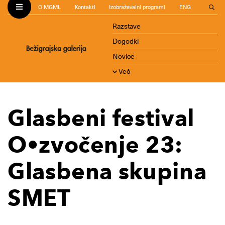
O MGML
Kontakti
Izobraževalni programi
ENG
Razstave
Dogodki
Novice
Več
Glasbeni festival
O•zvočenje 23:
Glasbena skupina
SMET