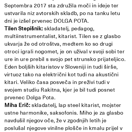
Septembra 2017 sta združila moči in ideje ter
ustvarila niz avtorskih skladb, po na tanku letu
dni je izšel prvenec DOLGA POTA.
Tilen Stepišnik:
skladatelj, pedagog,
multiinstrumentalist, kitarist. Tilen se z glasbo
ukvarja že od otroštva, medtem ko so drugi
otroci igrali nogomet, je on užival v svoji sobi ter
ure in ure prebil s svojo pet strunsko prijateljico.
Eden boljših kitaristov v Sloveniji in tudi širše,
virtuoz tako na električni kot tudi na akustični
kitari. Veliko časa posveča in preživi tudi v
svojem studiu Rakitna, kjer je bil tudi posnet
prvenec Dolga Pota.
Miha Erič:
skladatelj, lap steel kitarist, mojster
ustne harmonike, saksofonis. Miho je za glasbo
navdušil njegov oče, že v zgodnjih letih je
poslušal njegove vinilne plošče in kmalu prijel v