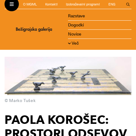
O MGML
Kontakti
Izobraževalni programi
ENG
Razstave
Dogodki
Novice
Več
© Marko Tušek
PAOLA KOROŠEC:
PROSTORI ODSEVOV