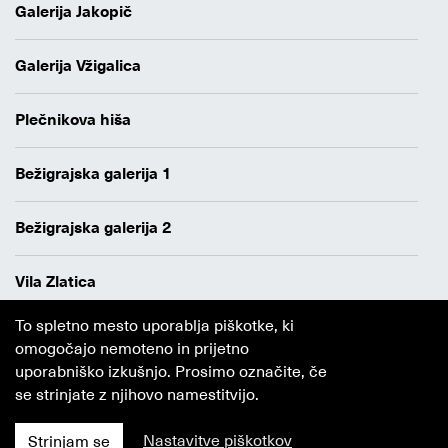
Galerija Jakopič
Galerija Vžigalica
Plečnikova hiša
Bežigrajska galerija 1
Bežigrajska galerija 2
Vila Zlatica
To spletno mesto uporablja piškotke, ki
Varstvo osebnih podatkov
omogočajo nemoteno in prijetno
Avtorji
uporabniško izkušnjo. Prosimo označite, če
Obvestilo o piškotkih
se strinjate z njihovo namestitvijo.
Nastavitve piškotkov
Strinjam se