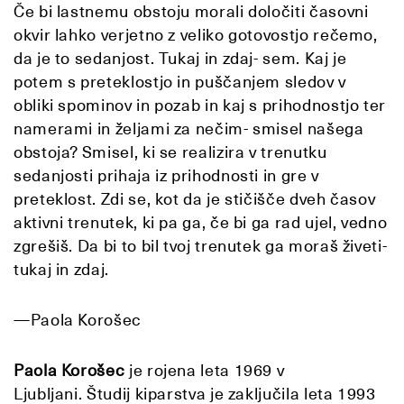
Če bi lastnemu obstoju morali določiti časovni
okvir lahko verjetno z veliko gotovostjo rečemo,
da je to sedanjost. Tukaj in zdaj- sem. Kaj je
potem s preteklostjo in puščanjem sledov v
obliki spominov in pozab in kaj s prihodnostjo ter
namerami in željami za nečim- smisel našega
obstoja? Smisel, ki se realizira v trenutku
sedanjosti prihaja iz prihodnosti in gre v
preteklost. Zdi se, kot da je stičišče dveh časov
aktivni trenutek, ki pa ga, če bi ga rad ujel, vedno
zgrešiš. Da bi to bil tvoj trenutek ga moraš živeti-
tukaj in zdaj.
—Paola Korošec
Paola Korošec
je rojena leta 1969 v
Ljubljani.
Študij kiparstva je zaključila leta 1993