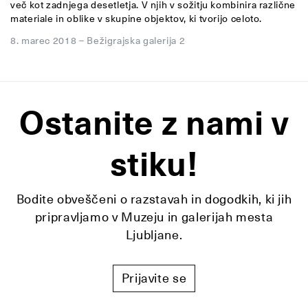
več kot zadnjega desetletja. V njih v sožitju kombinira različne
materiale in oblike v skupine objektov, ki tvorijo celoto.
8. marec 2018
–
Bežigrajska galerija 2
Ostanite z nami v
stiku!
Bodite obveščeni o razstavah in dogodkih, ki jih
pripravljamo v Muzeju in galerijah mesta
Ljubljane.
Prijavite se