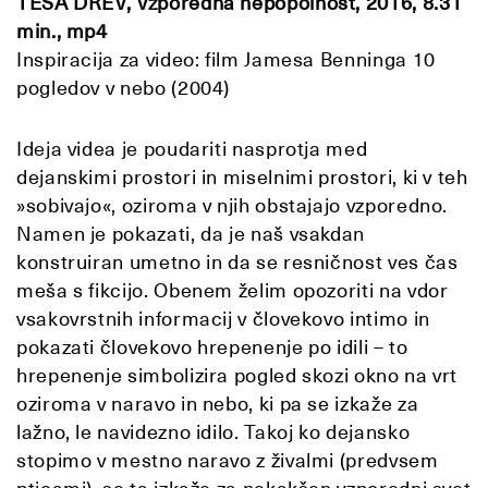
TESA DREV, Vzporedna nepopolnost, 2016, 8.31
min., mp4
Inspiracija za video: film Jamesa Benninga 10
pogledov v nebo (2004)
Ideja videa je poudariti nasprotja med
dejanskimi prostori in miselnimi prostori, ki v teh
»sobivajo«, oziroma v njih obstajajo vzporedno.
Namen je pokazati, da je naš vsakdan
konstruiran umetno in da se resničnost ves čas
meša s fikcijo. Obenem želim opozoriti na vdor
vsakovrstnih informacij v človekovo intimo in
pokazati človekovo hrepenenje po idili – to
hrepenenje simbolizira pogled skozi okno na vrt
oziroma v naravo in nebo, ki pa se izkaže za
lažno, le navidezno idilo. Takoj ko dejansko
stopimo v mestno naravo z živalmi (predvsem