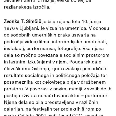
Silvane Paletti iz Rezije, velike učiteljice
rezijanskega izročila.
Zvonka T. Simčič
je bila rojena leta 10. junija
1976 v Ljubljani. Je vizualna umetnica. V odnosu
do sodobnih umetniških praks ustvarja na
področju videa/filma, intermedijske umetnosti,
instalacij, performansa, fotografije. Vsa njena
dela so močno povezana s socialnim prostorom
in lastnimi izkušnjami v njem. Poudarek daje
človeškemu življenju, kjer raziskuje posledične
rezultate socialnega in političnega položaja ter
posameznika kot celovitega bitja v družbenem
prostoru. V povezavi z novimi mediji v svojih delih
postaja »živi« a nenačrtovani akter – performer.
Njena dela so bila predstavljena v različnih
galerijah, na festivalih ter projektih širom po
svetu. Od leta 2001 vodi Zavod CCC, zavod za