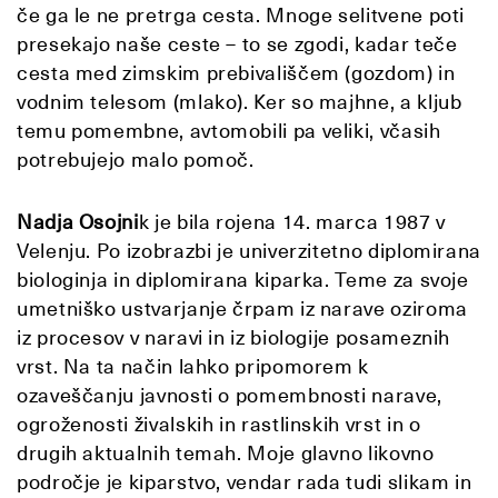
če ga le ne pretrga cesta. Mnoge selitvene poti
presekajo naše ceste – to se zgodi, kadar teče
cesta med zimskim prebivališčem (gozdom) in
vodnim telesom (mlako). Ker so majhne, a kljub
temu pomembne, avtomobili pa veliki, včasih
potrebujejo malo pomoč.
Nadja Osojni
k je bila rojena 14. marca 1987 v
Velenju. Po izobrazbi je univerzitetno diplomirana
biologinja in diplomirana kiparka. Teme za svoje
umetniško ustvarjanje črpam iz narave oziroma
iz procesov v naravi in iz biologije posameznih
vrst. Na ta način lahko pripomorem k
ozaveščanju javnosti o pomembnosti narave,
ogroženosti živalskih in rastlinskih vrst in o
drugih aktualnih temah. Moje glavno likovno
področje je kiparstvo, vendar rada tudi slikam in