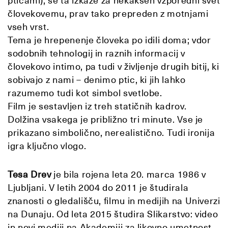
pticami), se ta izkaže za nekakšen vzporedni svet
človekovemu, prav tako prepreden z motnjami
vseh vrst.
Tema je hrepenenje človeka po idili doma; vdor
sodobnih tehnologij in raznih informacij v
človekovo intimo, pa tudi v življenje drugih bitij, ki
sobivajo z nami – denimo ptic, ki jih lahko
razumemo tudi kot simbol svetlobe.
Film je sestavljen iz treh statičnih kadrov.
Dolžina vsakega je približno tri minute. Vse je
prikazano simbolično, nerealistično. Tudi ironija
igra ključno vlogo.
Tesa Drev
je bila rojena leta 20. marca 1986 v
Ljubljani. V letih 2004 do 2011 je študirala
znanosti o gledališču, filmu in medijih na Univerzi
na Dunaju. Od leta 2015 študira Slikarstvo: video
in novi mediji na Akademiji za likovno umetnost