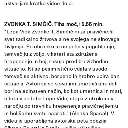
ustvarjam kratka video dela.
ZVONKA T. SIMČIČ, Tiha moč,15.55 min.
"Lepa Vida Zvonke T. Simčič ni za pravičnejši
svet radikalno žrtvovala ne svojega ne sinovega
življenja. Po obronku ju ne peha v pogubljenje,
temveč ju z voljo, v kateri sta združena
hrepenenje in boj, rešuje pred brezizhodno
situacijo. Ni se pesimistično vdala v usodo,
temveč se aktivno, borbeno in hrabro upira dani
situaciji. Avtorica se s svojimi umetniškimi deli
bori na edinstven način, ko kot umetnica in mati,
odeta v podobo Lepe Vide, stopa z otrokom v
naročju po travniku hrepenenja pravičnejšemu
in boljšemu svetu naproti." (Alenka Spacal) V
videu je uporabljena avtorska peta poezija