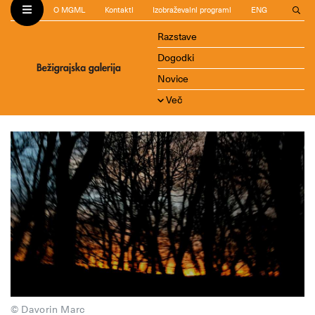
O MGML
Kontakti
Izobraževalni programi
ENG
Razstave
Dogodki
Novice
Več
© Davorin Marc