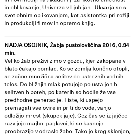
in oblikovanje, Univerza v Ljubljani. Ukvarja se s
svetlobnim oblikovanjem, kot asistentka pri režiji
in produkciji filmov in opremo knjig.
NADJA OSOJNIK, Žabja pustolovščina 2016, 0.34
min.
Veliko žab preživi zimo v gozdu, kjer zakopane v
blato čakajo pomlad. Ko se zemlja končno otopli,
se začne množična selitev do ustreznih vodnih
teles. Do bližnjih mlak potujejo po ustaljenih
selitvenih poteh, po katerih so hodile že vse
predhodne generacije. Tiste, ki uspejo
premagati vse ovire in priti do vode, vanjo
odložijo mrest (skupek jajc). Čez čas se iz jajčec
razvijejo majhni paglavci, ki se kasneje
preobrazijo v odrasle žabe. Tako je krog sklenjen,