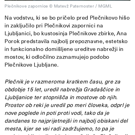
Plečnikove zapornice © Matevž Paternoster / MGML
Na vodstvu, ki se bo pričelo pred Plečnikovo hišo
in zaključilo pri Plečnikovi zapornici na
Ljubljanici, bo kustosinja Plečnikove zbirke, Ana
Porok predstavila najbolj prepoznavne, estetsko
in funkcionalno domišljene ureditve nabrežji in
mostov, ki odločilno zaznamujejo podobo
Plečnikove Ljubljane.
Plečnik je v razmeroma kratkem času, gre za
obdobje 15 let, uredil nabrežja Gradaščice in
Ljubljanice ter stopnišča in mostove ob njih.
Prostor ob reki je uredil po meri človeka, odprl je
nove poglede in poti proti vodi, tako da je
dandanes to najprijetnejši in najbolj obiskani del
mesta, kjer se vsi radi zadržujemo, to pa je