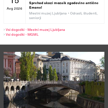
15
Sprehod skozi mozaik zgodovine antične
Emone!
Avg 2026
Mestni muzej Ljubljana
• Odrasli, študenti,
seniorji
Vsi dogodki - Mestni muzej Ljubljana
Vsi dogodki - MGML