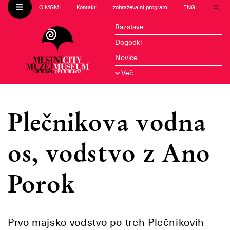
O MGML
Kontakti
Izobraževalni programi
ENG
Razstave
Dogodki
Novice
Več
Plečnikova vodna
os, vodstvo z Ano
Porok
Prvo majsko vodstvo po treh Plečnikovih