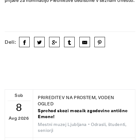
prijave za nominacijo Plečnikove dediščine v seznam Unesco.
Deli:
Sob
PRIREDITEV NA PROSTEM, VODEN
8
OGLED
Sprehod skozi mozaik zgodovine antične
Emone!
Avg 2026
Mestni muzej Ljubljana
• Odrasli, študenti,
seniorji