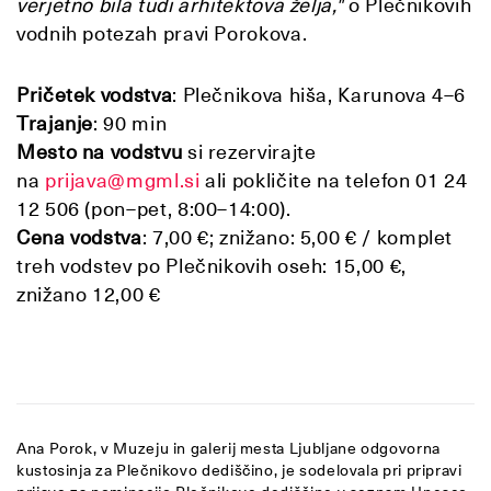
verjetno bila tudi arhitektova želja,"
o Plečnikovih
vodnih potezah pravi Porokova.
Pričetek vodstva
: Plečnikova hiša, Karunova 4–6
Trajanje
: 90 min
Mesto na vodstvu
si rezervirajte
na
prijava@mgml.si
ali pokličite na telefon 01 24
12 506 (pon–pet, 8:00–14:00).
Cena vodstva
: 7,00 €; znižano: 5,00 € / komplet
treh vodstev po Plečnikovih oseh: 15,00 €,
znižano 12,00 €
Ana Porok, v Muzeju in galerij mesta Ljubljane odgovorna
kustosinja za Plečnikovo dediščino, je sodelovala pri pripravi