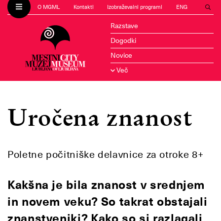
O MGML
Kontakti
Izobraževalni programi
ENG
Razstave
Dogodki
Novice
Več
Uročena znanost
Poletne počitniške delavnice za otroke 8+
Kakšna je bila znanost v srednjem
in novem veku? So takrat obstajali
znanstveniki? Kako so si razlagali