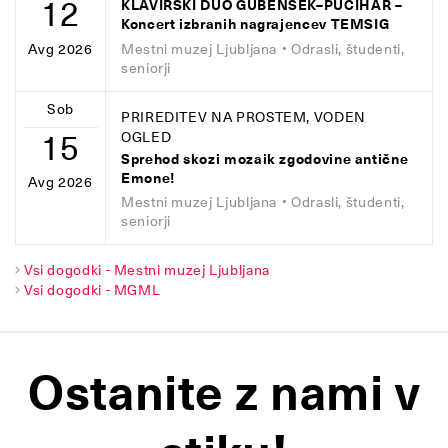
12
KLAVIRSKI DUO GUBENŠEK–PUCIHAR –
Koncert izbranih nagrajencev TEMSIG
Mestni muzej Ljubljana
• Odrasli, študenti,
Avg 2026
seniorji
Sob
PRIREDITEV NA PROSTEM, VODEN
15
OGLED
Sprehod skozi mozaik zgodovine antične
Emone!
Avg 2026
Mestni muzej Ljubljana
• Odrasli, študenti,
seniorji
Vsi dogodki - Mestni muzej Ljubljana
Vsi dogodki - MGML
Ostanite z nami v