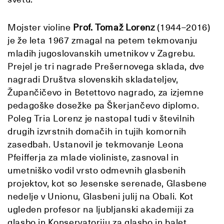
Mojster violine
Prof. Tomaž Lorenz
(1944–2016)
je že leta 1967 zmagal na petem tekmovanju
mladih jugoslovanskih umetnikov v Zagrebu.
Prejel je tri nagrade Prešernovega sklada, dve
nagradi Društva slovenskih skladateljev,
Župančičevo in Betettovo nagrado, za izjemne
pedagoške dosežke pa Škerjančevo diplomo.
Poleg Tria Lorenz je nastopal tudi v številnih
drugih izvrstnih domačih in tujih komornih
zasedbah. Ustanovil je tekmovanje Leona
Pfeifferja za mlade violiniste, zasnoval in
umetniško vodil vrsto odmevnih glasbenih
projektov, kot so Jesenske serenade, Glasbene
nedelje v Unionu, Glasbeni julij na Obali. Kot
ugleden profesor na ljubljanski akademiji za
glasbo in Konservatoriju za glasbo in balet