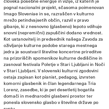
človeka posebne energije in vizije, iz katerih je
pognal nacionalni projekt, sčasoma poimenovan
Imago Sloveniae in se, razraščen v kulturno
mrežo petindvajsetih občin, razvil v pravo
gibanje, ki z nesnovno (glasbeno) lepoto vdihuje
snovni (nepremični) zapuščini dodano vrednost.
Kot ustanovitelj in predsednik našega Zavoda za
oživljanje kulturne podobe starega mestnega
jedra je soustvaril številne koncertne prireditve
na prizoriščih spomenikov kulturne dediščine in
zasnoval festivala Poletje v Stari Ljubljani in Noči
v Stari Ljubljani. V slovenski kulturni zgodovini
ostaja zapisan kot pianist, pedagog, izvrsten
komorni glasbenik in član legendarnega Tria
Lorenz, zasedbe, ki je pet desetletij bogatila
domači in mednarodni glasbeni prostor ter
ponesla slovensko glasbo v številne države po
svetu.