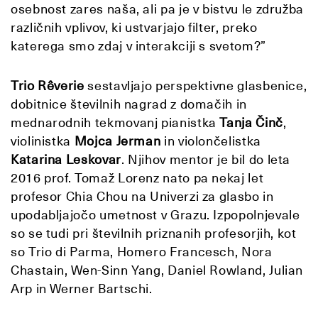
osebnost zares naša, ali pa je v bistvu le združba
različnih vplivov, ki ustvarjajo filter, preko
katerega smo zdaj v interakciji s svetom?”
Trio Rêverie
sestavljajo perspektivne glasbenice,
dobitnice številnih nagrad z domačih in
mednarodnih tekmovanj pianistka
Tanja Činč
,
violinistka
Mojca Jerman
in violončelistka
Katarina Leskovar
. Njihov mentor je bil do leta
2016 prof. Tomaž Lorenz nato pa nekaj let
profesor Chia Chou na Univerzi za glasbo in
upodabljajočo umetnost v Grazu. Izpopolnjevale
so se tudi pri številnih priznanih profesorjih, kot
so Trio di Parma, Homero Francesch, Nora
Chastain, Wen-Sinn Yang, Daniel Rowland, Julian
Arp in Werner Bartschi.