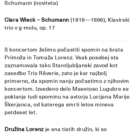
Schumann (noviteta)
Clara Wieck – Schumann
(1819—1896), Klavirski
trio v g-molu, op. 17
S koncertom želimo počastiti spomin na brata
Primoža in Tomaža Lorenz. Vsak posebej sta
zaznamovala tako Staroljubljanski zavod kot
zasedbo Trio Rêverie, zato je kar najbolj
primerno, da spomin nanju počastimo z njihovim
koncertom. Izvedeno delo Maestoso Lugubre se
poklanja tudi spominu na avtorja Lucijana Marije
Škerjanca, od katerega smrti letos mineva
petdeset let.
Družina Lorenz
je ena tistih družin, ki so