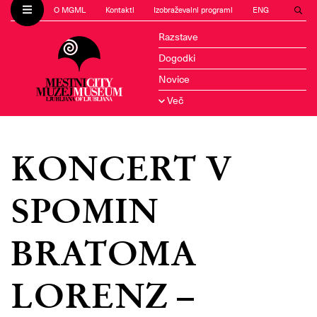
O MGML
Kontakti
Izobraževalni programi
ENG
Razstave
Dogodki
Novice
Več
KONCERT V
SPOMIN
BRATOMA
LORENZ –