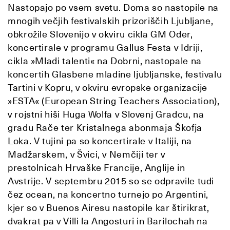
Nastopajo po vsem svetu. Doma so nastopile na
mnogih večjih festivalskih prizoriščih Ljubljane,
obkrožile Slovenijo v okviru cikla GM Oder,
koncertirale v programu Gallus Festa v Idriji,
cikla »Mladi talenti« na Dobrni, nastopale na
koncertih Glasbene mladine ljubljanske, festivalu
Tartini v Kopru, v okviru evropske organizacije
»ESTA« (European String Teachers Association),
v rojstni hiši Huga Wolfa v Slovenj Gradcu, na
gradu Rače ter Kristalnega abonmaja Škofja
Loka. V tujini pa so koncertirale v Italiji, na
Madžarskem, v Švici, v Nemčiji ter v
prestolnicah Hrvaške Francije, Anglije in
Avstrije. V septembru 2015 so se odpravile tudi
čez ocean, na koncertno turnejo po Argentini,
kjer so v Buenos Airesu nastopile kar štirikrat,
dvakrat pa v Villi la Angosturi in Barilochah na