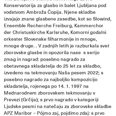
Konservatorija za glasbo in balet Ljubljana pod
vodstvom Ambroža Čopija. Njene skladbe
izvajajo znane glasbene zasedbe, kot so Slowind,
Ensemble Recherche Freiburg, Kammerchor
der Christuskirche Karlsruhe, Komorni godalni
orkester Slovenske filharmonije in mnoge,
mnoge druge. . V zadnjih letih je razburkala svet
zborovske glasbe in opozorila nase s serijo
zmag in nagrad: posebno nagrado za
obetavnega skladatelja do 25 let za skladbo,
izvedeno na tekmovanju Naša pesem 2022; s
posebno nagrado za najboljšo kompozicijo
skladatelja, rojenega po 14. 1. 1997 na
Mednarodnem zborovskem tekmovanju v
Prevezi (Grčija); s prvo nagrado v kategoriji
Ljudske pesmi na natečaju za zborovske skladbe
APZ Maribor – Pójmo zaj, pojdimo zdaj: s prvo