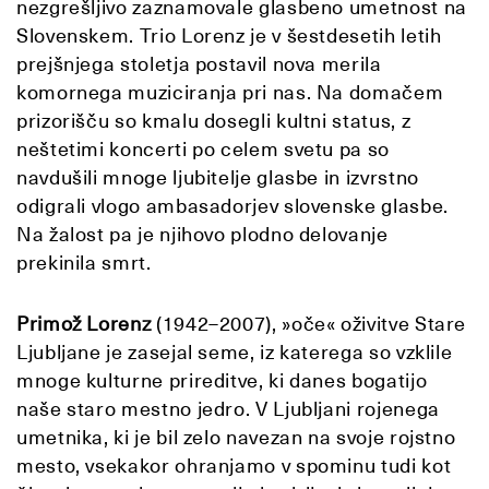
nezgrešljivo zaznamovale glasbeno umetnost na
Slovenskem. Trio Lorenz je v šestdesetih letih
prejšnjega stoletja postavil nova merila
komornega muziciranja pri nas. Na domačem
prizorišču so kmalu dosegli kultni status, z
neštetimi koncerti po celem svetu pa so
navdušili mnoge ljubitelje glasbe in izvrstno
odigrali vlogo ambasadorjev slovenske glasbe.
Na žalost pa je njihovo plodno delovanje
prekinila smrt.
Primož Lorenz
(1942–2007), »oče« oživitve Stare
Ljubljane je zasejal seme, iz katerega so vzklile
mnoge kulturne prireditve, ki danes bogatijo
naše staro mestno jedro. V Ljubljani rojenega
umetnika, ki je bil zelo navezan na svoje rojstno
mesto, vsekakor ohranjamo v spominu tudi kot