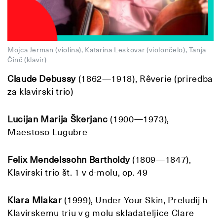
Mojca Jerman (violina), Katarina Leskovar (violončelo), Tanja
Činč (klavir)
Claude Debussy
(1862—1918), Rêverie (priredba
za klavirski trio)
Lucijan Marija Škerjanc
(1900—1973),
Maestoso Lugubre
Felix Mendelssohn Bartholdy
(1809—1847),
Klavirski trio št. 1 v d-molu, op. 49
Klara Mlakar
(1999), Under Your Skin, Preludij h
Klavirskemu triu v g molu skladateljice Clare