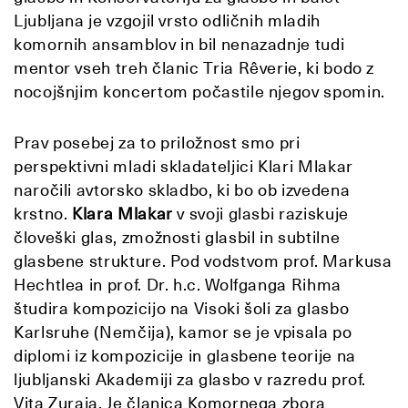
Ljubljana je vzgojil vrsto odličnih mladih
komornih ansamblov in bil nenazadnje tudi
mentor vseh treh članic Tria Rêverie, ki bodo z
nocojšnjim koncertom počastile njegov spomin.
Prav posebej za to priložnost smo pri
perspektivni mladi skladateljici Klari Mlakar
naročili avtorsko skladbo, ki bo ob izvedena
krstno.
Klara Mlakar
v svoji glasbi raziskuje
človeški glas, zmožnosti glasbil in subtilne
glasbene strukture. Pod vodstvom prof. Markusa
Hechtlea in prof. Dr. h.c. Wolfganga Rihma
študira kompozicijo na Visoki šoli za glasbo
Karlsruhe (Nemčija), kamor se je vpisala po
diplomi iz kompozicije in glasbene teorije na
ljubljanski Akademiji za glasbo v razredu prof.
Vita Zuraja. Je članica Komornega zbora