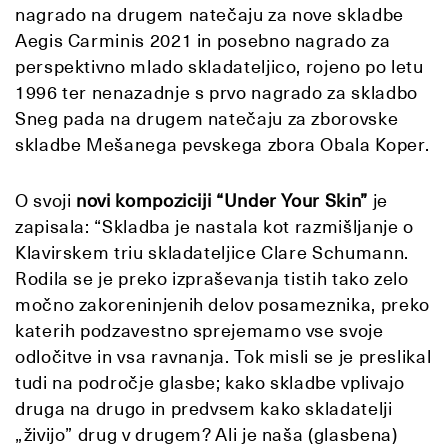
nagrado na drugem natečaju za nove skladbe
Aegis Carminis 2021 in posebno nagrado za
perspektivno mlado skladateljico, rojeno po letu
1996 ter nenazadnje s prvo nagrado za skladbo
Sneg pada na drugem natečaju za zborovske
skladbe Mešanega pevskega zbora Obala Koper.
O svoji
novi kompoziciji “Under Your Skin”
je
zapisala: “Skladba je nastala kot razmišljanje o
Klavirskem triu skladateljice Clare Schumann.
Rodila se je preko izpraševanja tistih tako zelo
močno zakoreninjenih delov posameznika, preko
katerih podzavestno sprejemamo vse svoje
odločitve in vsa ravnanja. Tok misli se je preslikal
tudi na področje glasbe; kako skladbe vplivajo
druga na drugo in predvsem kako skladatelji
„živijo” drug v drugem? Ali je naša (glasbena)