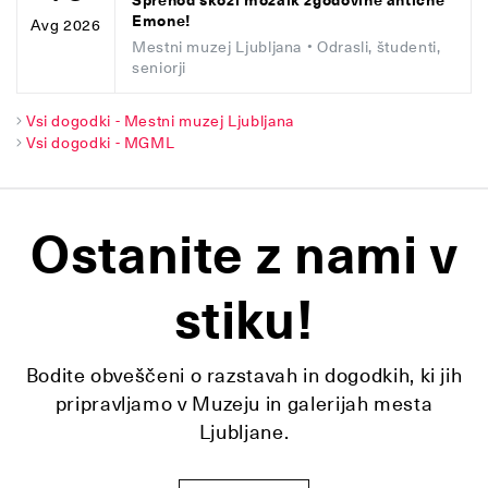
Sprehod skozi mozaik zgodovine antične
Emone!
Avg 2026
Mestni muzej Ljubljana
• Odrasli, študenti,
seniorji
Vsi dogodki - Mestni muzej Ljubljana
Vsi dogodki - MGML
Ostanite z nami v
stiku!
Bodite obveščeni o razstavah in dogodkih, ki jih
pripravljamo v Muzeju in galerijah mesta
Ljubljane.