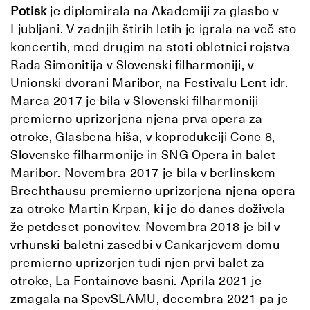
Potisk
je diplomirala na Akademiji za glasbo v
Ljubljani. V zadnjih štirih letih je igrala na več sto
koncertih, med drugim na stoti obletnici rojstva
Rada Simonitija v Slovenski filharmoniji, v
Unionski dvorani Maribor, na Festivalu Lent idr.
Marca 2017 je bila v Slovenski filharmoniji
premierno uprizorjena njena prva opera za
otroke, Glasbena hiša, v koprodukciji Cone 8,
Slovenske filharmonije in SNG Opera in balet
Maribor. Novembra 2017 je bila v berlinskem
Brechthausu premierno uprizorjena njena opera
za otroke Martin Krpan, ki je do danes doživela
že petdeset ponovitev. Novembra 2018 je bil v
vrhunski baletni zasedbi v Cankarjevem domu
premierno uprizorjen tudi njen prvi balet za
otroke, La Fontainove basni. Aprila 2021 je
zmagala na SpevSLAMU, decembra 2021 pa je