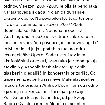
tednov. V sezoni 2004/2005 je bila štipendistka
Karajanovega sklada in članica dunajske
Državne opere. Na povabilo slovitega tenorja
Plácida Dominga je v sezoni 2007/2008
debitirala kot Mimì v Nacionalni operi v
Washingtonu in požela izvrstne kritike; uspehu
so sledila vnovična povabila, in sicer za vlogi Liù
in Micaële, ki ju je upodobila tudi na odru
losangeleške Opere. Sodeluje s številnimi
simfoničnimi orkestri, prav tako je redna gostja
številnih glasbenih festivalov ter uglednih
glasbenih gledališč in koncertnih prizorišč. Od
uspešne izvedbe Rossinijeve Male slavnostne
maše s tenoristom Andreo Bocellijem ga redno
spremlja na koncertnih turnejah po Aziji,
Združenem kraljestvu in drugod po Evropi.
Sabina Cvilak je stalna članica in solistka