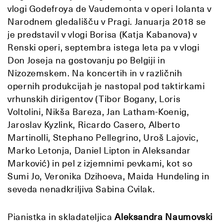
vlogi Godefroya de Vaudemonta v operi Iolanta v
Narodnem gledališču v Pragi. Januarja 2018 se
je predstavil v vlogi Borisa (Katja Kabanova) v
Renski operi, septembra istega leta pa v vlogi
Don Joseja na gostovanju po Belgiji in
Nizozemskem. Na koncertih in v različnih
opernih produkcijah je nastopal pod taktirkami
vrhunskih dirigentov (Tibor Bogany, Loris
Voltolini, Nikša Bareza, Jan Latham-Koenig,
Jaroslav Kyzlink, Ricardo Casero, Alberto
Martinolli, Stephano Pellegrino, Uroš Lajovic,
Marko Letonja, Daniel Lipton in Aleksandar
Marković) in pel z izjemnimi pevkami, kot so
Sumi Jo, Veronika Dzihoeva, Maida Hundeling in
seveda nenadkriljiva Sabina Cvilak.
Pianistka in skladateljica
Aleksandra Naumovski