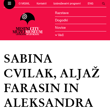
O MGML
Kontakti
Izobraževalni programi
ENG
Razstave
Dogodki
Novice
Več
SABINA
CVILAK, ALJAŽ
FARASIN IN
ALEKSANDRA