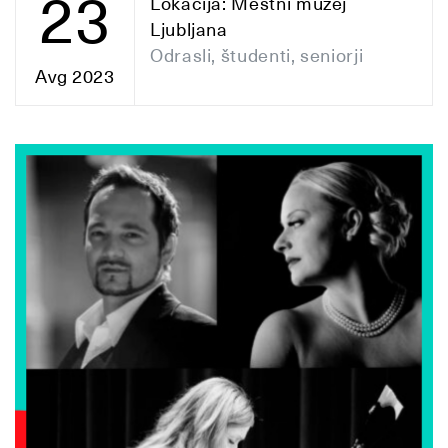
23
Lokacija: Mestni muzej
Ljubljana
Odrasli, študenti, seniorji
Avg 2023