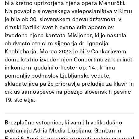
bila krstno uprizorjena njena opera Mehurčki.
Na povabilo slovenskega veleposlaništva v Rimu
je bila ob 30. slovenskem dnevu državnosti v
rimski Baziliki svetih dvanajstih apostolov
izvedena njena kantata Misijonar, ki je nastala
ob dvestoletnici misijonarja dr. Ignacija
Knobleharja. Marca 2023 je bil v Cankarjevem
domu krstno izveden njen Concertino za klarinet
in komorni godalni orkester op. 14., ki ima
pomenljiv podnaslov Ljubljanske vedute,
skladateljica pa že pripravlja preludije za klavir in
ciklus samospevov na poezijo slovenskih pesnic
19. stoletja.
Brezplačne vstopnice, ki vam jih velikodušno
poklanjajo Adria Media Ljubljana, GenLan in
Essai & Acai, je mogoče prevzeti zadnjo uro pred