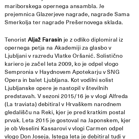
mariborskega opernega ansambla. Je
prejemnica Glazerjeve nagrade, nagrade Sama
Smerkolja ter nagrade Prešernovega sklada.
Tenorist
Aljaž Farasin
je z odliko diplomiral iz
opernega petja na Akademiji za glasbo v
Ljubljani v razredu Vlatke Oršanić. Solistično
kariero je začel leta 2009, ko je odpel vlogo
Sempronia v Haydnovem Apotekarju v SNG
Opera in balet Ljubljana. Kot vodilni solist
Ljubljanske opere je nastopil v številnih
predstavah. V sezoni 2015/16 je v vlogi Alfreda
(La traviata) debitiral v Hrvaškem narodnem
gledališču na Reki, kjer je pred kratkim postal
prvak. Leta 2015 je gostoval na Japonskem, kjer
je ob Veselini Kassarovi v vlogi Carmen odpel
vlogo Don Joseja. Istega leta je debitiral tudi v