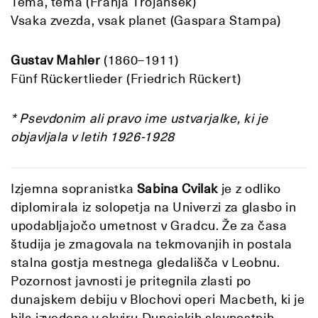
Tema, tema (Franja Trojanšek)
Vsaka zvezda, vsak planet (Gaspara Stampa)
Gustav Mahler
(1860–1911)
Fünf Rückertlieder (Friedrich Rückert)
* Psevdonim ali pravo ime ustvarjalke, ki je
objavljala v letih 1926-1928
Izjemna sopranistka
Sabina Cvilak
je z odliko
diplomirala iz solopetja na Univerzi za glasbo in
upodabljajočo umetnost v Gradcu. Že za časa
študija je zmagovala na tekmovanjih in postala
stalna gostja mestnega gledališča v Leobnu.
Pozornost javnosti je pritegnila zlasti po
dunajskem debiju v Blochovi operi Macbeth, ki je
bila izvedena v okviru Dunajskih slavnostnih