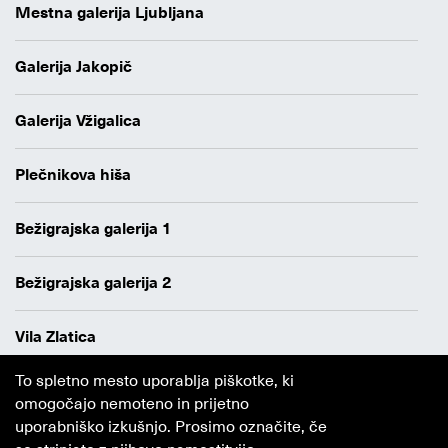
Mestna galerija Ljubljana
Galerija Jakopič
Galerija Vžigalica
Plečnikova hiša
Bežigrajska galerija 1
Bežigrajska galerija 2
Vila Zlatica
To spletno mesto uporablja piškotke, ki
Varstvo osebnih podatkov
omogočajo nemoteno in prijetno
Avtorji
uporabniško izkušnjo. Prosimo označite, če
Obvestilo o piškotkih