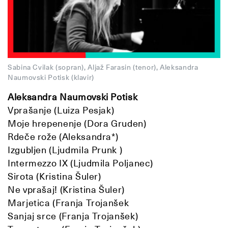
Sabina Cvilak (sopran), Aljaž Farasin (tenor), Aleksandra
Naumovski Potisk (klavir)
Aleksandra Naumovski Potisk
Vprašanje (Luiza Pesjak)
Moje hrepenenje (Dora Gruden)
Rdeče rože (Aleksandra*)
Izgubljen (Ljudmila Prunk )
Intermezzo IX (Ljudmila Poljanec)
Sirota (Kristina Šuler)
Ne vprašaj! (Kristina Šuler)
Marjetica (Franja Trojanšek
Sanjaj srce (Franja Trojanšek)