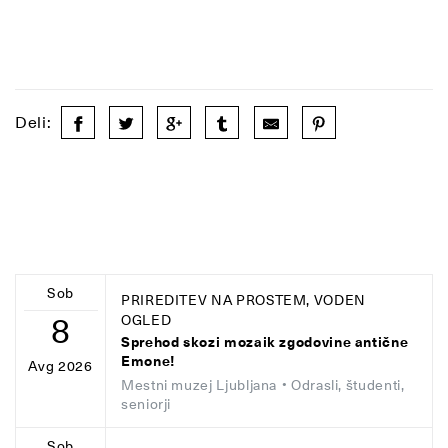
Deli:
Sob
PRIREDITEV NA PROSTEM, VODEN
8
OGLED
Sprehod skozi mozaik zgodovine antične
Emone!
Avg 2026
Mestni muzej Ljubljana
• Odrasli, študenti,
seniorji
Sob