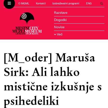
O MGML
Kontakti
Izobraževalni programi
ENG
Razstave
Dogodki
Novice
Več
[M_oder] Maruša
Sirk: Ali lahko
mistične izkušnje s
psihedeliki