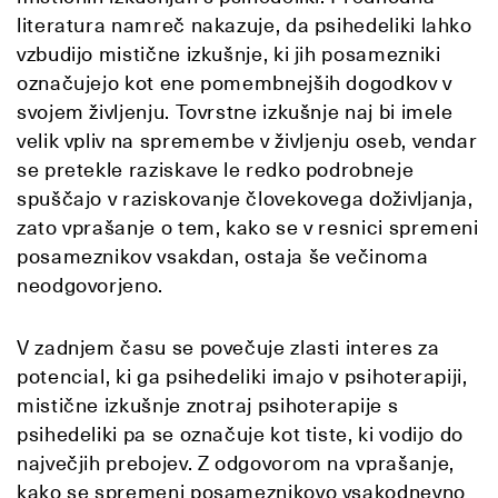
literatura namreč nakazuje, da psihedeliki lahko
vzbudijo mistične izkušnje, ki jih posamezniki
označujejo kot ene pomembnejših dogodkov v
svojem življenju. Tovrstne izkušnje naj bi imele
velik vpliv na spremembe v življenju oseb, vendar
se pretekle raziskave le redko podrobneje
spuščajo v raziskovanje človekovega doživljanja,
zato vprašanje o tem, kako se v resnici spremeni
posameznikov vsakdan, ostaja še večinoma
neodgovorjeno.
V zadnjem času se povečuje zlasti interes za
potencial, ki ga psihedeliki imajo v psihoterapiji,
mistične izkušnje znotraj psihoterapije s
psihedeliki pa se označuje kot tiste, ki vodijo do
največjih prebojev. Z odgovorom na vprašanje,
kako se spremeni posameznikovo vsakodnevno