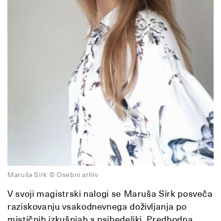
Maruša Sirk © Osebni arhiv
V svoji magistrski nalogi se Maruša Sirk posveča
raziskovanju vsakodnevnega doživljanja po
mističnih izkušnjah s psihedeliki. Predhodna