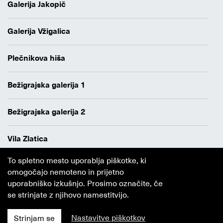
Galerija Jakopič
Galerija Vžigalica
Plečnikova hiša
Bežigrajska galerija 1
Bežigrajska galerija 2
Vila Zlatica
To spletno mesto uporablja piškotke, ki
Varstvo osebnih podatkov
omogočajo nemoteno in prijetno
Avtorji
uporabniško izkušnjo. Prosimo označite, če
Obvestilo o piškotkih
se strinjate z njihovo namestitvijo.
Nastavitve piškotkov
Strinjam se