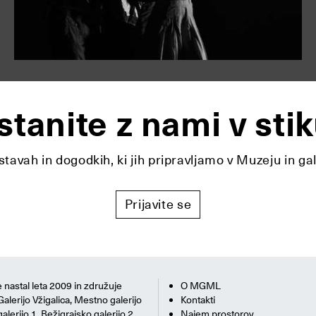
stanite z nami v stik
tavah in dogodkih, ki jih pripravljamo v Muzeju in ga
Prijavite se
 nastal leta 2009 in združuje
O MGML
Galerijo Vžigalica, Mestno galerijo
Kontakti
alerijo 1, Bežigrajsko galerijo 2,
Najem prostorov