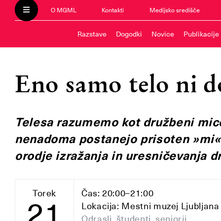
O MGML
Kontakti
Medijsko središče
Razstave
Dogodki
Novice
Publikacije
Eno samo telo ni d
Telesa razumemo kot družbeni micel
nenadoma postanejo prisoten »mi«. 
orodje izražanja in uresničevanja d
Torek
Čas: 20:00–21:00
21
Lokacija: Mestni muzej Ljubljana
Odrasli, študenti, seniorji