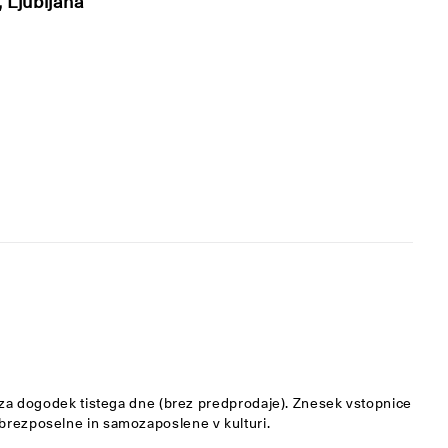
 Ljubljana
 dogodek tistega dne (brez predprodaje). Znesek vstopnice
, brezposelne in samozaposlene v kulturi.