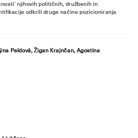
sti’ njihovih političnih, družbenih in
ntifikacije odkrili druge načine pozicioniranja
ýna Peldová, Žigan Krajnčan, Agostina