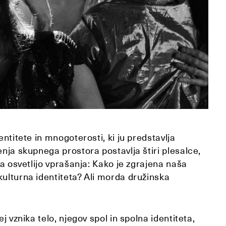
entitete in mnogoterosti, ki ju predstavlja
enja skupnega prostora postavlja štiri plesalce,
da osvetlijo vprašanja: Kako je zgrajena naša
kulturna identiteta? Ali morda družinska
j vznika telo, njegov spol in spolna identiteta,