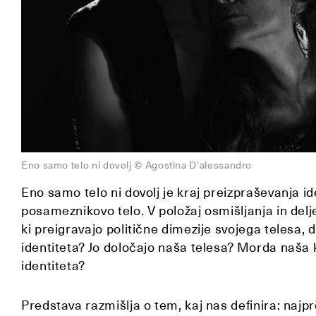
Eno samo telo ni dovolj © Agostina D'alessandro
Eno samo telo ni dovolj je kraj preizpraševanja id
posameznikovo telo. V položaj osmišljanja in delj
ki preigravajo politične dimezije svojega telesa, 
identiteta? Jo določajo naša telesa? Morda naša 
identiteta?
Predstava razmišlja o tem, kaj nas definira: najpre