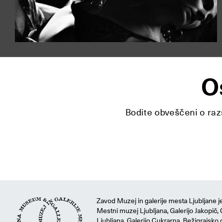
O
Bodite obveščeni o razs
Zavod Muzej in galerije mesta Ljubljane je
Mestni muzej Ljubljana, Galerijo Jakopič, 
Ljubljana, Galerijo Cukrarna, Bežigrajsko g