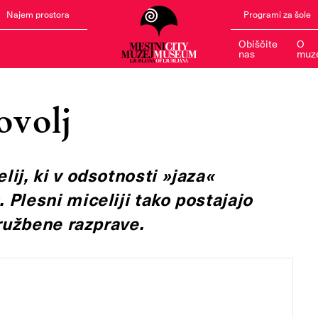
Najem prostora
Programi za šole
Obiščite
O
nas
muz
ovolj
ij, ki v odsotnosti »jaza«
Plesni miceliji tako postajajo
ružbene razprave.