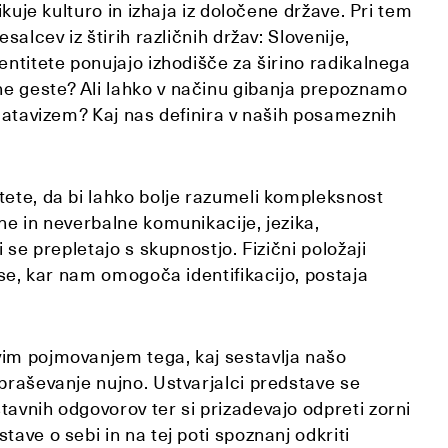
ikuje kulturo in izhaja iz določene države. Pri tem
salcev iz štirih različnih držav: Slovenije,
entitete ponujajo izhodišče za širino radikalnega
e geste? Ali lahko v načinu gibanja prepoznamo
i atavizem? Kaj nas definira v naših posameznih
tete, da bi lahko bolje razumeli kompleksnost
ne in neverbalne komunikacije, jezika,
 se prepletajo s skupnostjo. Fizični položaji
 vse, kar nam omogoča identifikacijo, postaja
vim pojmovanjem tega, kaj sestavlja našo
vpraševanje nujno. Ustvarjalci predstave se
tavnih odgovorov ter si prizadevajo odpreti zorni
ave o sebi in na tej poti spoznanj odkriti