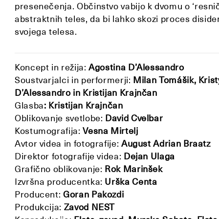
presenečenja. Občinstvo vabijo k dvomu o ‘resnično
abstraktnih teles, da bi lahko skozi proces diside
svojega telesa.
Koncept in režija:
Agostina D’Alessandro
Soustvarjalci in performerji:
Milan Tomášik, Krist
D’Alessandro in Kristijan Krajnčan
Glasba
: Kristijan Krajnčan
Oblikovanje svetlobe:
David Cvelbar
Kostumografija:
Vesna Mirtelj
Avtor videa in fotografije:
August Adrian Braatz
Direktor fotografije videa:
Dejan Ulaga
Grafično oblikovanje:
Rok Marinšek
Izvršna producentka:
Urška Centa
Producent:
Goran Pakozdi
Produkcija:
Zavod NEST