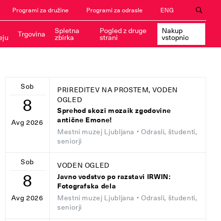
Programi za družine
Programi za odrasle
ENG
Spletna
Pogled z druge
Nakup
Trgovina
eju
zbirka
strani
vstopnic
Sob
PRIREDITEV NA PROSTEM, VODEN
8
OGLED
Sprehod skozi mozaik zgodovine
antične Emone!
Avg 2026
Mestni muzej Ljubljana
• Odrasli, študenti,
seniorji
Sob
VODEN OGLED
8
Javno vodstvo po razstavi IRWIN:
Fotografska dela
Mestni muzej Ljubljana
• Odrasli, študenti,
Avg 2026
seniorji