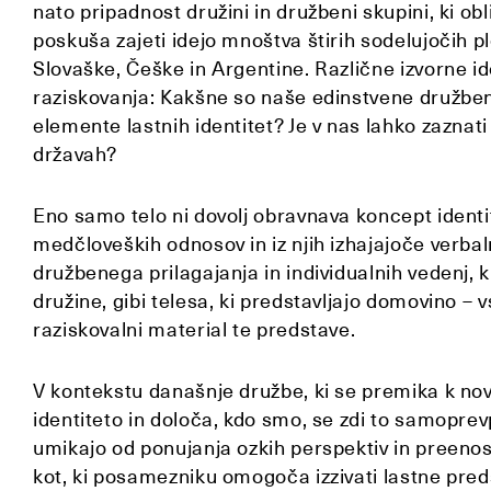
nato pripadnost družini in družbeni skupini, ki obl
poskuša zajeti idejo mnoštva štirih sodelujočih ple
Slovaške, Češke in Argentine. Različne izvorne id
raziskovanja: Kakšne so naše edinstvene družben
elemente lastnih identitet? Je v nas lahko zaznat
državah?
Eno samo telo ni dovolj obravnava koncept identi
medčloveških odnosov in iz njih izhajajoče verbal
družbenega prilagajanja in individualnih vedenj, ki
družine, gibi telesa, ki predstavljajo domovino –
raziskovalni material te predstave.
V kontekstu današnje družbe, ki se premika k no
identiteto in določa, kdo smo, se zdi to samopre
umikajo od ponujanja ozkih perspektiv in preenos
kot, ki posamezniku omogoča izzivati lastne predst