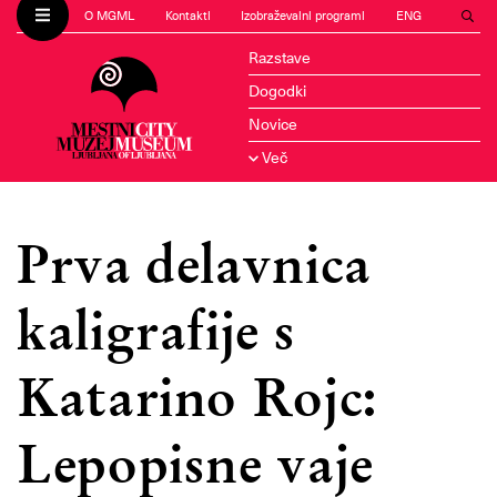
O MGML
Kontakti
Izobraževalni programi
ENG
Razstave
Dogodki
Novice
Več
Prva delavnica
kaligrafije s
Katarino Rojc:
Lepopisne vaje