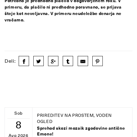
Potrebno je predhodno plačilo v dogovorjenem roku. V
primeru, da plačilo ni predhodno poravnano, se prijava
šteje kot neveljavna. V primeru neudeležbe denarja ne
vračamo.
Deli:
Sob
PRIREDITEV NA PROSTEM, VODEN
8
OGLED
Sprehod skozi mozaik zgodovine antične
Emone!
Avg 2026