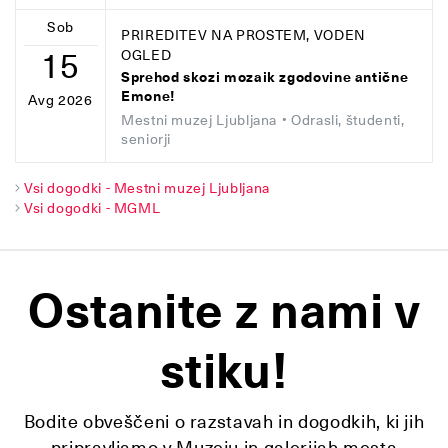
Sob
PRIREDITEV NA PROSTEM, VODEN
15
OGLED
Sprehod skozi mozaik zgodovine antične
Emone!
Avg 2026
Mestni muzej Ljubljana
• Odrasli, študenti,
seniorji
Vsi dogodki - Mestni muzej Ljubljana
Vsi dogodki - MGML
Ostanite z nami v
stiku!
Bodite obveščeni o razstavah in dogodkih, ki jih
pripravljamo v Muzeju in galerijah mesta