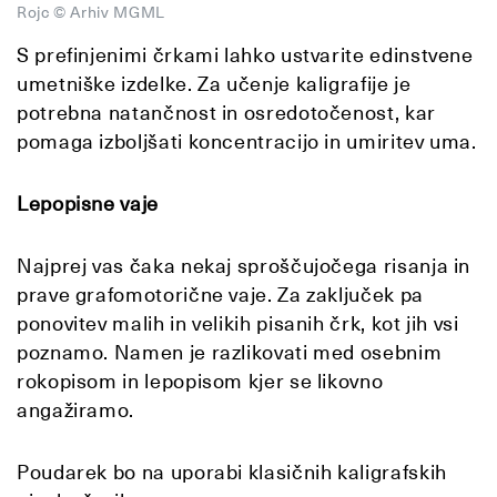
Rojc © Arhiv MGML
S prefinjenimi črkami lahko ustvarite edinstvene
umetniške izdelke. Za učenje kaligrafije je
potrebna natančnost in osredotočenost, kar
pomaga izboljšati koncentracijo in umiritev uma.
Lepopisne vaje
Najprej vas čaka nekaj sproščujočega risanja in
prave grafomotorične vaje. Za zaključek pa
ponovitev malih in velikih pisanih črk, kot jih vsi
poznamo. Namen je razlikovati med osebnim
rokopisom in lepopisom kjer se likovno
angažiramo.
Poudarek bo na uporabi klasičnih kaligrafskih