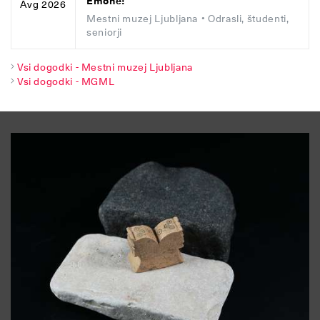
Emone!
Avg 2026
Mestni muzej Ljubljana
• Odrasli, študenti,
seniorji
Vsi dogodki - Mestni muzej Ljubljana
Vsi dogodki - MGML