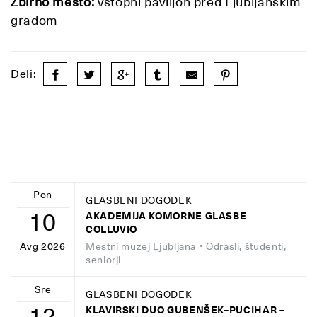
Zbirno mesto:
vstopni paviljon pred Ljubljanskim
gradom
Deli:
Pon
GLASBENI DOGODEK
10
AKADEMIJA KOMORNE GLASBE
COLLUVIO
Mestni muzej Ljubljana
• Odrasli, študenti,
Avg 2026
seniorji
Sre
GLASBENI DOGODEK
12
KLAVIRSKI DUO GUBENŠEK–PUCIHAR –