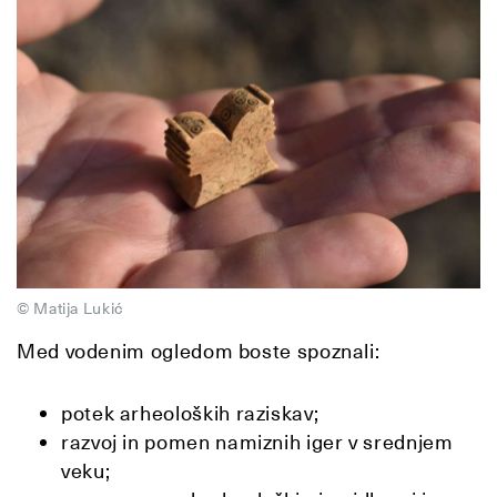
© Matija Lukić
Med vodenim ogledom boste spoznali:
potek arheoloških raziskav;
razvoj in pomen namiznih iger v srednjem
veku;