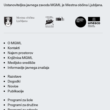
Ustanoviteljica javnega zavoda MGML je Mestna občina Ljubljana.
O MGML
Kontakti
Najem prostorov
Knjižnica MGML
Medijsko središče
Informacije javnega značaja
Razstave
Dogodki
Novice
Publikacije
Programi za šole
Programi za družine
Programi za odrasle