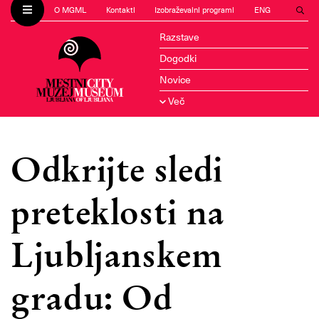
O MGML
Kontakti
Izobraževalni programi
ENG
Razstave
Dogodki
Novice
Več
Odkrijte sledi
preteklosti na
Ljubljanskem
gradu: Od