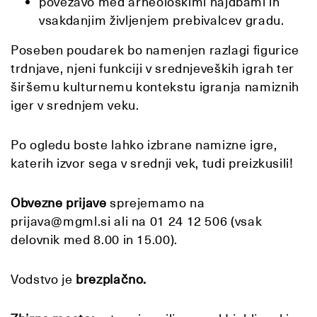
povezavo med arheološkimi najdbami in
vsakdanjim življenjem prebivalcev gradu.
Poseben poudarek bo namenjen razlagi figurice
trdnjave, njeni funkciji v srednjeveških igrah ter
širšemu kulturnemu kontekstu igranja namiznih
iger v srednjem veku.
Po ogledu boste lahko izbrane namizne igre,
katerih izvor sega v srednji vek, tudi preizkusili!
Obvezne prijave
sprejemamo na
prijava@mgml.si ali na 01 24 12 506 (vsak
delovnik med 8.00 in 15.00).
Vodstvo je
brezplačno.