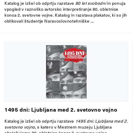
Katalog je izšel ob odprtju razstave
80 let svobodni
in
ponuja
vpogled v raznoliko avtorsko interpretiranje 80. obletnice
konca 2. svetovne vojne. Katalog in razstava plakatov, ki so jih
oblikovali študentje Naravoslovnotehniške ...
1495 dni: Ljubljana med 2. svetovno vojno
Katalog je izšel ob odprtju razstave
1495 dni: Ljubljana med 2.
svetovno vojno
, s katero v Mestnem muzeju Ljubljana
obeležujemo 80. obletnico konca 2. svetovne vojne.