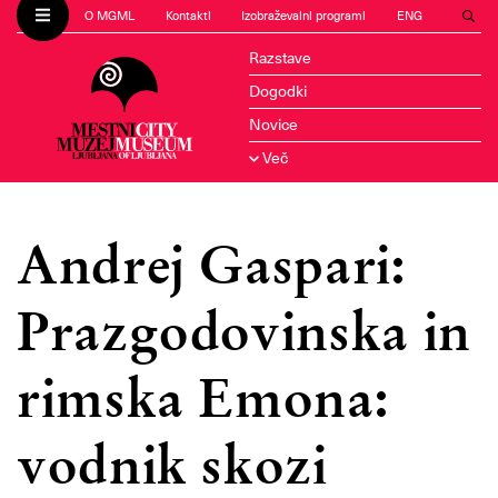
O MGML
Kontakti
Izobraževalni programi
ENG
Razstave
Dogodki
Novice
Več
Andrej Gaspari:
Prazgodovinska in
rimska Emona:
vodnik skozi