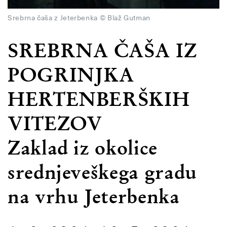
Srebrna čaša z Jeterbenka © Blaž Gutman
SREBRNA ČAŠA IZ
POGRINJKA
HERTENBERŠKIH
VITEZOV
Zaklad iz okolice
srednjeveškega gradu
na vrhu Jeterbenka