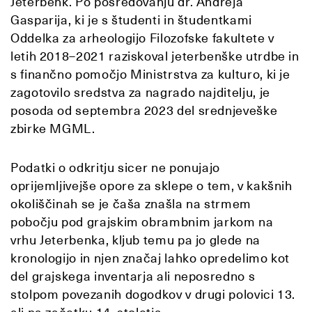
Jeterbenk. Po posredovanju dr. Andreja
Gasparija, ki je s študenti in študentkami
Oddelka za arheologijo Filozofske fakultete v
letih 2018–2021 raziskoval jeterbenške utrdbe in
s finančno pomočjo Ministrstva za kulturo, ki je
zagotovilo sredstva za nagrado najditelju, je
posoda od septembra 2023 del srednjeveške
zbirke MGML.
Podatki o odkritju sicer ne ponujajo
oprijemljivejše opore za sklepe o tem, v kakšnih
okoliščinah se je čaša znašla na strmem
pobočju pod grajskim obrambnim jarkom na
vrhu Jeterbenka, kljub temu pa jo glede na
kronologijo in njen značaj lahko opredelimo kot
del grajskega inventarja ali neposredno s
stolpom povezanih dogodkov v drugi polovici 13.