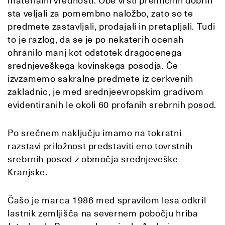
materialni vrednosti. Obe vrsti premičnih dobrin
sta veljali za pomembno naložbo, zato so te
predmete zastavljali, prodajali in pretapljali. Tudi
to je razlog, da se je po nekaterih ocenah
ohranilo manj kot odstotek dragocenega
srednjeveškega kovinskega posodja. Če
izvzamemo sakralne predmete iz cerkvenih
zakladnic, je med srednjeevropskim gradivom
evidentiranih le okoli 60 profanih srebrnih posod.
Po srečnem naključju imamo na tokratni
razstavi priložnost predstaviti eno tovrstnih
srebrnih posod z območja srednjeveške
Kranjske.
Čašo je marca 1986 med spravilom lesa odkril
lastnik zemljišča na severnem pobočju hriba