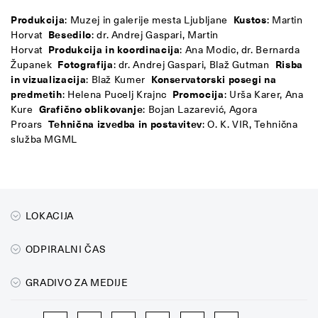
Produkcija
: Muzej in galerije mesta Ljubljane
Kustos
: Martin
Horvat
Besedilo
: dr. Andrej Gaspari, Martin
Horvat
Produkcija in koordinacija
: Ana Modic, dr. Bernarda
Županek
Fotografija
: dr. Andrej Gaspari, Blaž Gutman
Risba
in vizualizacija
: Blaž Kumer
Konservatorski posegi na
predmetih
: Helena Pucelj Krajnc
Promocija
: Urša Karer, Ana
Kure
Grafično oblikovanje
: Bojan Lazarević, Agora
Proars
Tehnična izvedba in postavitev
: O. K. VIR, Tehnična
služba MGML
LOKACIJA
ODPIRALNI ČAS
GRADIVO ZA MEDIJE