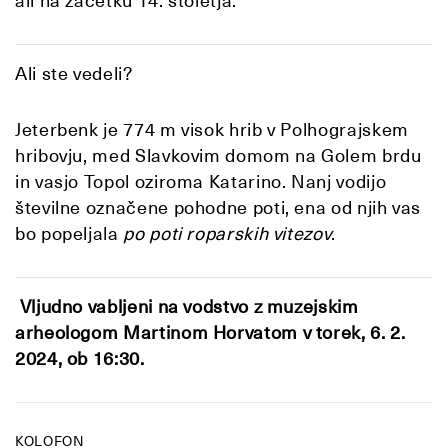
ali na začetku 14. stoletja.
Ali ste vedeli?
Jeterbenk je 774 m visok hrib v Polhograjskem
hribovju, med Slavkovim domom na Golem brdu
in vasjo Topol oziroma Katarino. Nanj vodijo
številne označene pohodne poti, ena od njih vas
bo popeljala
po poti roparskih vitezov
.
Vljudno vabljeni na vodstvo z muzejskim
arheologom Martinom Horvatom v torek, 6. 2.
2024, ob 16:30.
KOLOFON