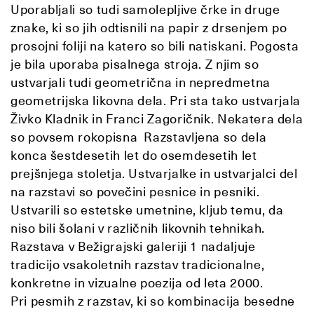
Uporabljali so tudi samolepljive črke in druge
znake, ki so jih odtisnili na papir z drsenjem po
prosojni foliji na katero so bili natiskani. Pogosta
je bila uporaba pisalnega stroja. Z njim so
ustvarjali tudi geometrična in nepredmetna
geometrijska likovna dela. Pri sta tako ustvarjala
Živko Kladnik in Franci Zagoričnik. Nekatera dela
so povsem rokopisna Razstavljena so dela
konca šestdesetih let do osemdesetih let
prejšnjega stoletja. Ustvarjalke in ustvarjalci del
na razstavi so povečini pesnice in pesniki.
Ustvarili so estetske umetnine, kljub temu, da
niso bili šolani v različnih likovnih tehnikah.
Razstava v Bežigrajski galeriji 1 nadaljuje
tradicijo vsakoletnih razstav tradicionalne,
konkretne in vizualne poezija od leta 2000.
Pri pesmih z razstav, ki so kombinacija besedne