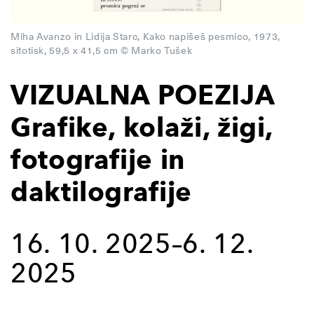
Miha Avanzo in Lidija Starc, Kako napišeš pesmico, 1973,
sitotisk, 59,5 x 41,5 cm © Marko Tušek
VIZUALNA POEZIJA
Grafike, kolaži, žigi,
fotografije in
daktilografije
16. 10. 2025–6. 12.
2025