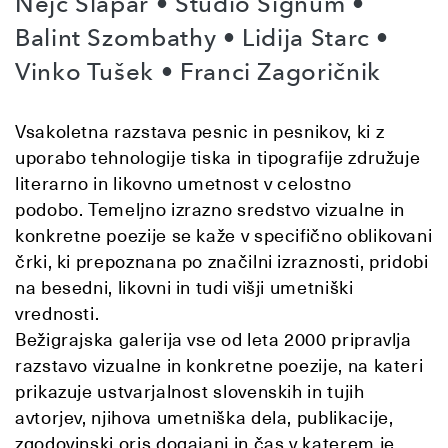
Nejč Slapar • Studio Signum •
Balint Szombathy • Lidija Starc •
Vinko Tušek • Franci Zagoričnik
Vsakoletna razstava pesnic in pesnikov, ki z
uporabo tehnologije tiska in tipografije združuje
literarno in likovno umetnost v celostno
podobo.
Temeljno izrazno sredstvo vizualne in
konkretne poezije se kaže v specifično oblikovani
črki, ki prepoznana po značilni izraznosti, pridobi
na besedni, likovni in tudi višji umetniški
vrednosti.
Bežigrajska galerija vse od leta 2000 pripravlja
razstavo vizualne in konkretne
poezije, na kateri
prikazuje ustvarjalnost slovenskih in tujih
avtorjev, njihova umetniška dela, publikacije,
zgodovinski oris dogajanj in čas v katerem je