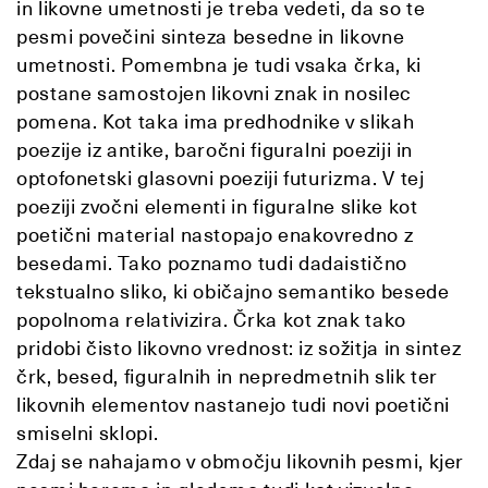
in likovne umetnosti je treba vedeti, da so te
pesmi povečini sinteza besedne in likovne
umetnosti. Pomembna je tudi vsaka črka, ki
postane samostojen likovni znak in nosilec
pomena. Kot taka ima predhodnike v slikah
poezije iz antike, baročni figuralni poeziji in
optofonetski glasovni poeziji futurizma. V tej
poeziji zvočni elementi in figuralne slike kot
poetični material nastopajo enakovredno z
besedami. Tako poznamo tudi dadaistično
tekstualno sliko, ki običajno semantiko besede
popolnoma relativizira. Črka kot znak tako
pridobi čisto likovno vrednost: iz sožitja in sintez
črk, besed, figuralnih in nepredmetnih slik ter
likovnih elementov nastanejo tudi novi poetični
smiselni sklopi.
Zdaj se nahajamo v območju likovnih pesmi, kjer