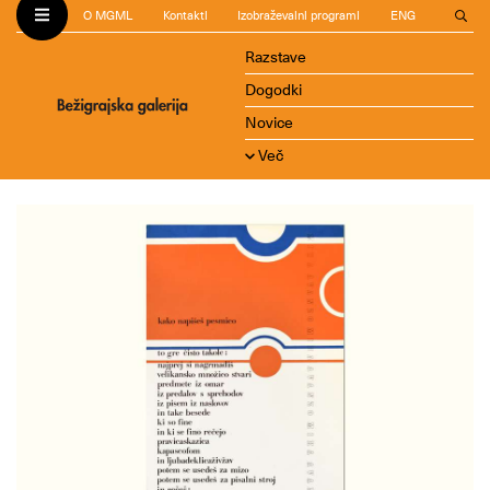
O MGML
Kontakti
Izobraževalni programi
ENG
Razstave
Dogodki
Novice
Več