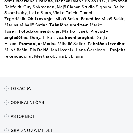
comunicazione Ristretta, Neznani avtor, Bojan Pisk, Ruth Wolf
Rehfeldt, Guy Schraenen, Nejč Slapar, Studio Signum, Balint
Szombathy, Lidija Starc, Vinko Tušek, Franci
Zagoričnik
Oblikovanje:
Miloš Bašin
Besedilo:
Miloš Bašin,
Marina Mihelič Satler
Tehnična ureditev:
Marko
Tušek
Fotodokumentacija:
Marko Tušek
Prevod v
angleščino:
Dunja Elikan
Jezikovni pregled
: Dunja
Elikan
Promocija
: Marina Mihelič Satler
Tehnična izvedba:
Miloš Bašin, Ela Đekić, Jan Hostnik, Hana Černivec
Projekt
je omogočila:
Mestna občina Ljubljana
LOKACIJA
ODPIRALNI ČAS
VSTOPNICE
GRADIVO ZA MEDIJE