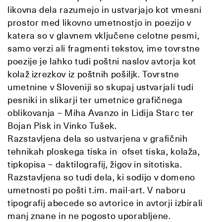
likovna dela razumejo in ustvarjajo kot vmesni
prostor med likovno umetnostjo in poezijo v
katera so v glavnem vključene celotne pesmi,
samo verzi ali fragmenti tekstov, ime tovrstne
poezije je lahko tudi poštni naslov avtorja kot
kolaž izrezkov iz poštnih pošiljk. Tovrstne
umetnine v Sloveniji so skupaj ustvarjali tudi
pesniki in slikarji ter umetnice grafičnega
oblikovanja – Miha Avanzo in Lidija Starc ter
Bojan Pisk in Vinko Tušek.
Razstavljena dela so ustvarjena v grafičnih
tehnikah ploskega tiska in ofset tiska, kolaža,
tipkopisa – daktilografij, žigov in sitotiska.
Razstavljena so tudi dela, ki sodijo v domeno
umetnosti po pošti t.im. mail-art. V naboru
tipografij abecede so avtorice in avtorji izbirali
manj znane in ne pogosto uporabljene.