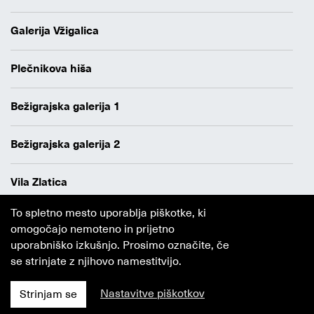
Galerija Vžigalica
Plečnikova hiša
Bežigrajska galerija 1
Bežigrajska galerija 2
Vila Zlatica
To spletno mesto uporablja piškotke, ki
Varstvo osebnih podatkov
omogočajo nemoteno in prijetno
Avtorji
uporabniško izkušnjo. Prosimo označite, če
Obvestilo o piškotkih
se strinjate z njihovo namestitvijo.
Nastavitve piškotkov
Strinjam se