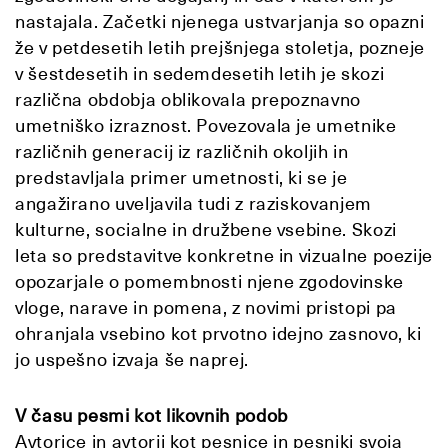
nastajala. Začetki njenega ustvarjanja so opazni
že v petdesetih letih prejšnjega stoletja, pozneje
v šestdesetih in sedemdesetih letih je skozi
različna obdobja oblikovala prepoznavno
umetniško izraznost. Povezovala je umetnike
različnih generacij iz različnih okoljih in
predstavljala primer umetnosti, ki se je
angažirano uveljavila tudi z raziskovanjem
kulturne, socialne in družbene vsebine. Skozi
leta so predstavitve konkretne in vizualne poezije
opozarjale o pomembnosti njene zgodovinske
vloge, narave in pomena, z novimi pristopi pa
ohranjala vsebino kot prvotno idejno zasnovo, ki
jo uspešno izvaja še naprej.
V času pesmi kot likovnih podob
Avtorice in avtorji kot pesnice in pesniki svoja