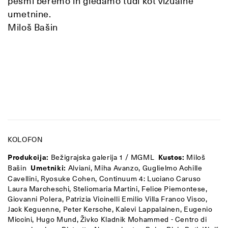
pesmi beremo in gledamo tudi kot vizualne
umetnine.
Miloš Bašin
KOLOFON
Produkcija:
Bežigrajska galerija 1 / MGML
Kustos:
Miloš
Bašin
Umetniki:
Alviani, Miha Avanzo, Guglielmo Achille
Cavellini, Ryosuke Cohen, Continuum 4: Luciano Caruso
Laura Marcheschi, Steliomaria Martini, Felice Piemontese,
Giovanni Polera, Patrizia Vicinelli Emilio Villa Franco Visco,
Jack Keguenne, Peter Kersche, Kalevi Lappalainen, Eugenio
Miccini, Hugo Mund, Živko Kladnik Mohammed - Centro di