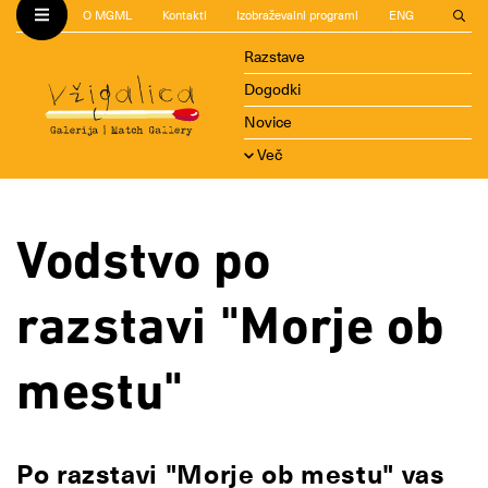
O MGML
Kontakti
Izobraževalni programi
ENG
Razstave
Dogodki
Novice
Več
Vodstvo po
razstavi "Morje ob
mestu"
Po razstavi "Morje ob mestu" vas