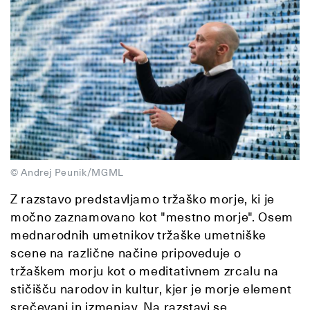
© Andrej Peunik/MGML
Z razstavo predstavljamo tržaško morje, ki je
močno zaznamovano kot "mestno morje". Osem
mednarodnih umetnikov tržaške umetniške
scene na različne načine pripoveduje o
tržaškem morju kot o meditativnem zrcalu na
stičišču narodov in kultur, kjer je morje element
srečevanj in izmenjav. Na razstavi se