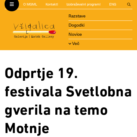
O MGML
Kontakti
Izobraževalni programi
ENG
Razstave
Dogodki
Novice
Več
Odprtje 19.
festivala Svetlobna
gverila na temo
Motnje