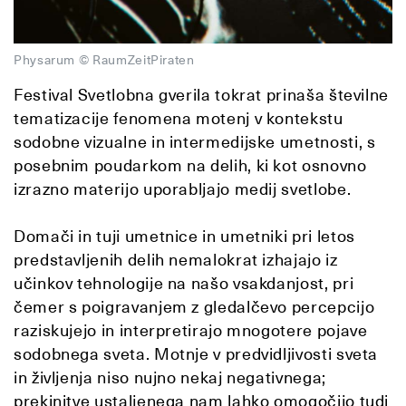
Physarum © RaumZeitPiraten
Festival Svetlobna gverila tokrat prinaša številne
tematizacije fenomena motenj v kontekstu
sodobne vizualne in intermedijske umetnosti, s
posebnim poudarkom na delih, ki kot osnovno
izrazno materijo uporabljajo medij svetlobe.
Domači in tuji umetnice in umetniki pri letos
predstavljenih delih nemalokrat izhajajo iz
učinkov tehnologije na našo vsakdanjost, pri
čemer s poigravanjem z gledalčevo percepcijo
raziskujejo in interpretirajo mnogotere pojave
sodobnega sveta. Motnje v predvidljivosti sveta
in življenja niso nujno nekaj negativnega;
prekinitve ustaljenega nam lahko omogočijo tudi