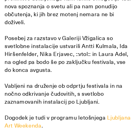
nova spoznanja o svetu ali pa nam ponudijo
občutenja, ki jih brez motenj nemara ne bi
doživeli.
Posebej za razstavo v Galeriji Vžigalica so
svetlobne instalacije ustvarili Antti Kulmala, Ida
Hiršenfelder, Nika Erjavec, ::vtol:: in Laura Adel,
na ogled pa bodo še po zaključku festivala, vse
do konca avgusta.
Vabljeni na druženje ob odprtju festivala in na
nočno odkrivanje čudovitih, s svetlobo
zaznamovanih instalacij po Ljubljani.
Dogodek je tudi v programu letošnjega
Ljubljana
Art Weekenda
.