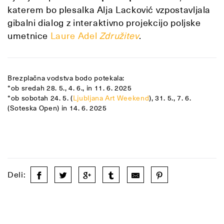
katerem bo plesalka Alja Lacković vzpostavljala
gibalni dialog z interaktivno projekcijo poljske
umetnice
Laure Adel
Združitev
.
Brezplačna vodstva bodo potekala:
*ob sredah 28. 5., 4. 6., in 11. 6. 2025
*ob sobotah 24. 5. (
Ljubljana Art Weekend
), 31. 5., 7. 6.
(Soteska Open) in 14. 6. 2025
Deli: