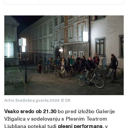
Arhiv Svetlobna gverila 2024 © DK
Vsako sredo
ob 21.30
bo pred izložbo Galerije
Vžigalica v sodelovanju s Plesnim Teatrom
Ljubljana potekal tudi
plesni performans
, v