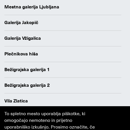
Mestna galerija Ljubljana
Galerija Jakopič
Galerija Vžigalica
Plečnikova hiša
Bežigrajska galerija 1
Bežigrajska galerija 2
Vila Zlatica
To spletno mesto uporablja piškotke, ki
Varstvo osebnih podatkov
omogočajo nemoteno in prijetno
Avtorji
uporabniško izkušnjo. Prosimo označite, če
Obvestilo o piškotkih