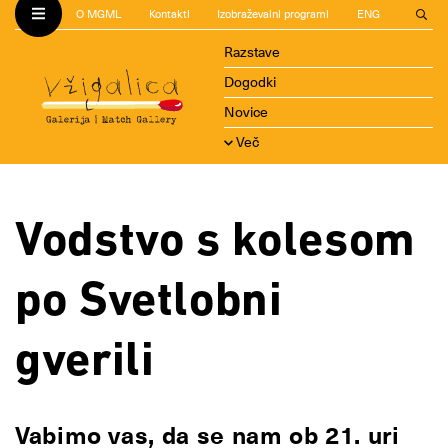
O MGML
Kontakti
Izobraževalni programi
ENG
Razstave
Dogodki
Novice
Več
Vodstvo s kolesom
po Svetlobni
gverili
Vabimo vas, da se nam ob 21. uri