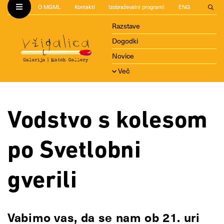
O MGML
Kontakti
Izobraževalni programi
ENG
Razstave
Dogodki
Novice
Več
Vodstvo s kolesom
po Svetlobni
gverili
Vabimo vas, da se nam ob 21. uri