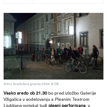
Arhiv Svetlobna gverila 2024 © DK
Vsako sredo
ob 21.30
bo pred izložbo Galerije
Vžigalica v sodelovanju s Plesnim Teatrom
Ljubljana potekal tudi
plesni performans
, v