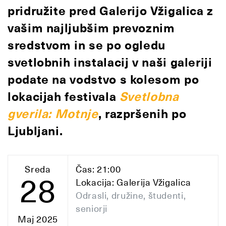
pridružite pred Galerijo Vžigalica z
vašim najljubšim prevoznim
sredstvom in se po ogledu
svetlobnih instalacij v naši galeriji
podate na vodstvo s kolesom po
lokacijah festivala
Svetlobna
gverila: Motnje
, razpršenih po
Ljubljani.
Sreda
Čas: 21:00
28
Lokacija: Galerija Vžigalica
Odrasli, družine, študenti,
seniorji
Maj 2025