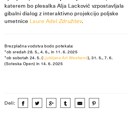
katerem bo plesalka Alja Lacković vzpostavljala
gibalni dialog z interaktivno projekcijo poljske
umetnice
Laure Adel
Združitev
.
Brezplačna vodstva bodo potekala:
*ob sredah 28. 5., 4. 6., in 11. 6. 2025
*ob sobotah 24. 5. (
Ljubljana Art Weekend
), 31. 5., 7. 6.
(Soteska Open) in 14. 6. 2025
Deli: