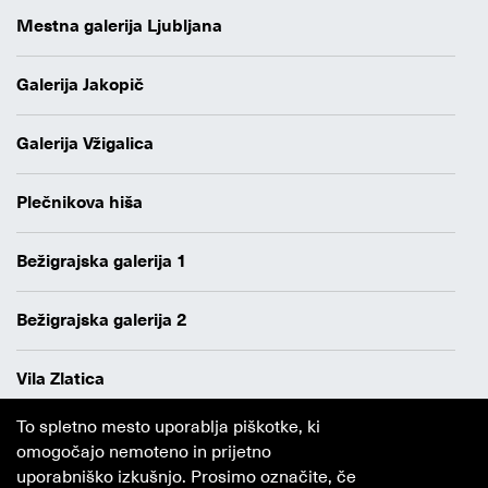
Mestna galerija Ljubljana
Galerija Jakopič
Galerija Vžigalica
Plečnikova hiša
Bežigrajska galerija 1
Bežigrajska galerija 2
Vila Zlatica
To spletno mesto uporablja piškotke, ki
Varstvo osebnih podatkov
omogočajo nemoteno in prijetno
Avtorji
uporabniško izkušnjo. Prosimo označite, če
Obvestilo o piškotkih