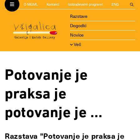
O MGML
Kontakti
Izobraževalni programi
ENG
Razstave
Dogodki
Novice
Več
Potovanje je
praksa je
potovanje je ...
Razstava "Potovanje je praksa je