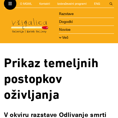
O MGML
Kontakti
Izobraževalni programi
ENG
Razstave
Dogodki
Novice
Več
Prikaz temeljnih
postopkov
oživljanja
V okviru razstave Odlivanje smrti