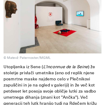
© Matevž Paternoster/MGML
Utopljenka iz Sene (
L'Inconnue de la Seine
) že
stoletje privlači umetnike (eno od replik njene
posmrtne maske najdemo celo v Plečnikovi
zapuščini in je na ogled v galeriji) in že več kot
petdeset let posoja svoje obličje lutki za vadbo
umetnega dihanja (znani kot "Ančka"). Več
generacij teh lutk hranijo tudi na Rdečem križu