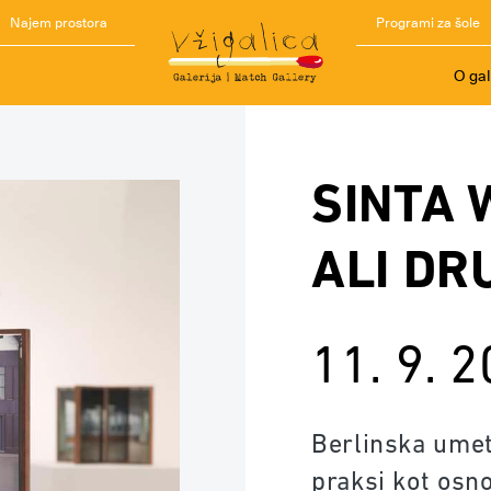
Najem prostora
Programi za šole
O gal
SINTA 
ALI DR
11. 9. 
Berlinska umet
praksi kot osno