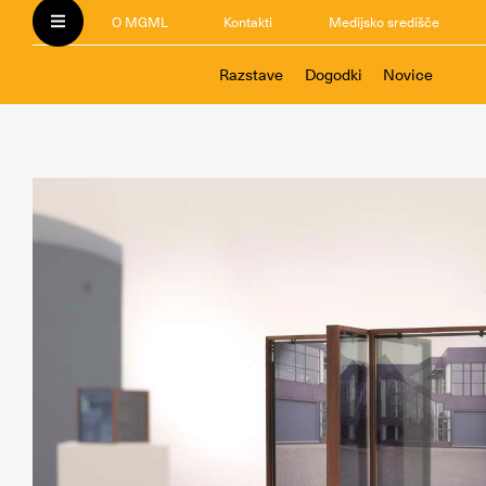
O MGML
Kontakti
Medijsko središče
Razstave
Dogodki
Novice