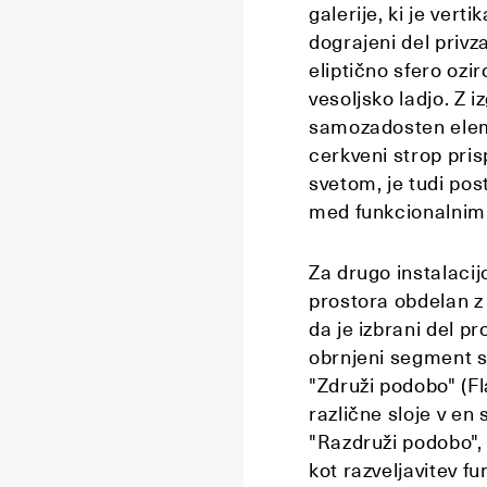
galerije, ki je vert
dograjeni del privz
eliptično sfero oz
vesoljsko ladjo. Z 
samozadosten eleme
cerkveni strop pr
svetom, je tudi po
med funkcionalnim 
Za drugo instalaci
prostora obdelan z
da je izbrani del pr
obrnjeni segment st
"Združi podobo" (Fl
različne sloje v en 
"Razdruži podobo", 
kot razveljavitev fu