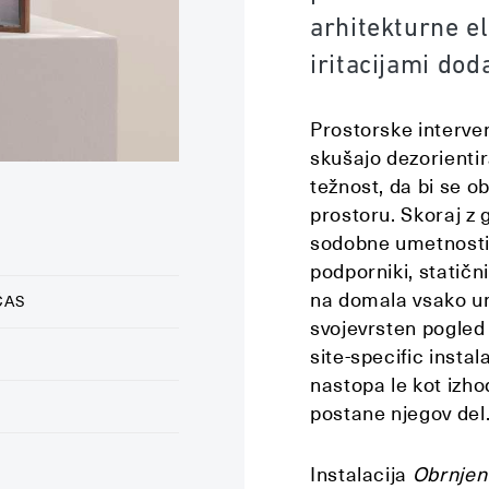
arhitekturne e
iritacijami do
Prostorske interven
skušajo dezorienti
težnost, da bi se o
prostoru. Skoraj z 
sodobne umetnosti v
podporniki, statični
na domala vsako um
ČAS
svojevrsten pogled 
site-specific insta
nastopa le kot izh
postane njegov del
Instalacija
Obrnjen