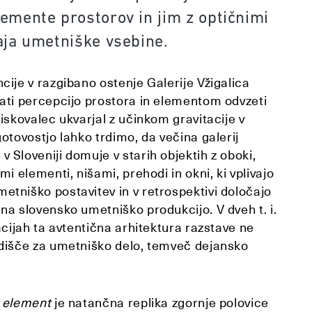
lemente prostorov in jim z optičnimi
daja umetniške vsebine.
cije v razgibano ostenje Galerije Vžigalica
rati percepcijo prostora in elementom odvzeti
biskovalec ukvarjal z učinkom gravitacije v
gotovostjo lahko trdimo, da večina galerij
 Sloveniji domuje v starih objektih z oboki,
mi elementi, nišami, prehodi in okni, ki vplivajo
etniško postavitev in v retrospektivi določajo
na slovensko umetniško produkcijo. V dveh t. i.
lacijah ta avtentična arhitektura razstave ne
odišče za umetniško delo, temveč dejansko
.
 element
je natančna replika zgornje polovice