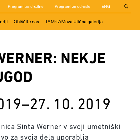
Programi za družine
Programi za odrasle
ENG
eriji
Obiščite nas
TAM-TAMova Ulična galerija
WERNER: NEKJE
UGOD
2019–27. 10. 2019
nica Sinta Werner v svoji umetniški
vo za svoja dela uporablja