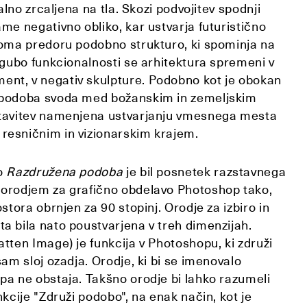
ikalno zrcaljena na tla. Skozi podvojitev spodnji
ame negativno obliko, kar ustvarja futuristično
iroma predoru podobno strukturo, ki spominja na
izgubo funkcionalnosti se arhitektura spremeni v
nt, v negativ skulpture. Podobno kot je obokan
ispodoba svoda med božanskim in zemeljskim
stavitev namenjena ustvarjanju vmesnega mesta
resničnim in vizionarskim krajem.
jo
Razdružena podoba
je bil posnetek razstavnega
 orodjem za grafično obdelavo Photoshop tako,
ostora obrnjen za 90 stopinj. Orodje za izbiro in
a bila nato poustvarjena v treh dimenzijah.
atten Image) je funkcija v Photoshopu, ki združi
sam sloj ozadja. Orodje, ki bi se imenovalo
pa ne obstaja. Takšno orodje bi lahko razumeli
nkcije "Združi podobo", na enak način, kot je