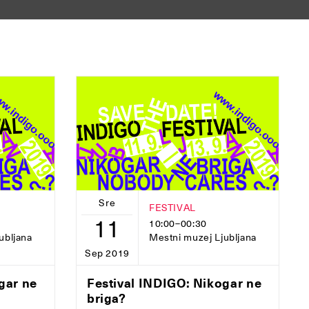
Sre
FESTIVAL
11
10:00–00:30
ubljana
Mestni muzej Ljubljana
Sep 2019
gar ne
Festival INDIGO: Nikogar ne
briga?