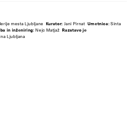
erije mesta Ljubljane
Kurator:
Jani Pirnat
Umetnica
: Sinta
ba in inženiring
: Nejc Matjaž
Razstavo je
na Ljubljana