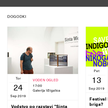
DOGODKI
Pet
13
Tor
VODEN OGLED
24
17:00
Sep 2019
Galerija Vžigalica
Sep 2019
Festival
briga?
Vodstvo po razstavi "Sinta