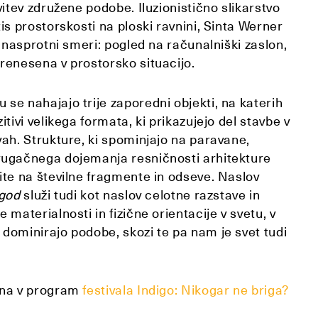
avitev združene podobe. Iluzionistično slikarstvo
tis prostorskosti na ploski ravnini, Sinta Werner
 v nasprotni smeri: pogled na računalniški zaslon,
renesena v prostorsko situacijo.
se nahajajo trije zaporedni objekti, na katerih
itivi velikega formata, ki prikazujejo del stavbe v
vah. Strukture, ki spominjajo na paravane,
rugačnega dojemanja resničnosti arhitekture
ite na številne fragmente in odseve. Naslov
ugod
služi tudi kot naslov celotne razstave in
 materialnosti in fizične orientacije v svetu, v
dominirajo podobe, skozi te pa nam je svet tudi
ena v program
festivala Indigo: Nikogar ne briga?