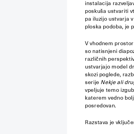
instalacija razvelj
poskuša ustvariti v
pa iluzijo ustvarja
ploska podoba, je p
V vhodnem prostoru 
so natisnjeni diapoz
različnih perspekti
ustvarjajo model d
skozi poglede, razb
serije
Nekje ali dr
vpeljuje temo izgube
katerem vedno bolj 
posredovan.
Razstava je vključ