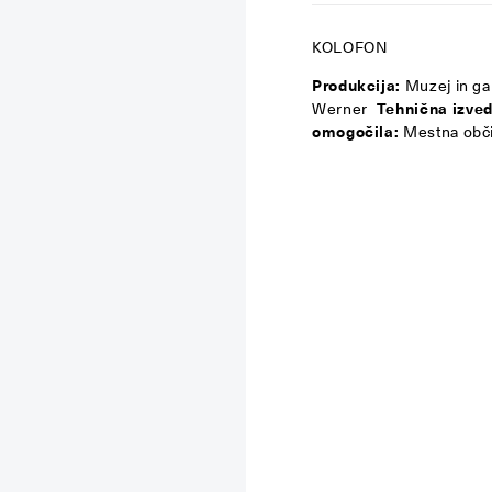
KOLOFON
Produkcija:
Muzej in gal
Werner
Tehnična izved
omogočila:
Mestna obči