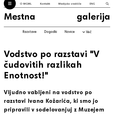
O MGML
Kontakti
Medijsko središče
ENG
Mestna
galerija
Razstave
Dogodki
Novice
Več
Vodstvo po razstavi "V
čudovitih razlikah
Enotnost!"
Vljudno vabljeni na vodstvo po
razstavi Ivana Kožarića, ki smo jo
pripravili v sodelovanjuj z Muzejem