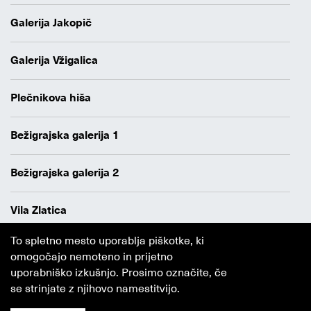
Galerija Jakopič
Galerija Vžigalica
Plečnikova hiša
Bežigrajska galerija 1
Bežigrajska galerija 2
Vila Zlatica
To spletno mesto uporablja piškotke, ki
Varstvo osebnih podatkov
omogočajo nemoteno in prijetno
Avtorji
uporabniško izkušnjo. Prosimo označite, če
Obvestilo o piškotkih
se strinjate z njihovo namestitvijo.
Ljubljana
MGML