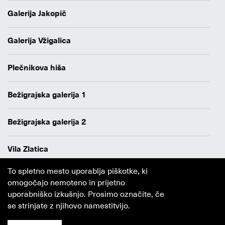
Galerija Jakopič
Galerija Vžigalica
Plečnikova hiša
Bežigrajska galerija 1
Bežigrajska galerija 2
Vila Zlatica
To spletno mesto uporablja piškotke, ki
Varstvo osebnih podatkov
omogočajo nemoteno in prijetno
Avtorji
uporabniško izkušnjo. Prosimo označite, če
Obvestilo o piškotkih
se strinjate z njihovo namestitvijo.
Ljubljana
MGML