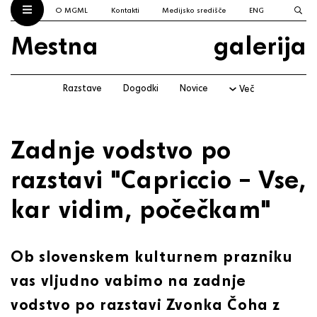
O MGML
Kontakti
Medijsko središče
ENG
Mestna
galerija
Razstave
Dogodki
Novice
Več
Zadnje vodstvo po
razstavi "Capriccio – Vse,
kar vidim, počečkam"
Ob slovenskem kulturnem prazniku
vas vljudno vabimo na zadnje
vodstvo po razstavi Zvonka Čoha z