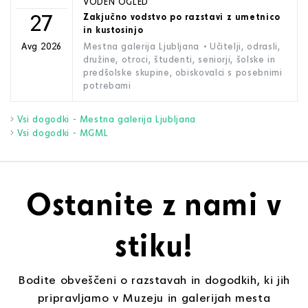
VODEN OGLED
27
Zakjučno vodstvo po razstavi z umetnico
in kustosinjo
Mestna galerija Ljubljana
• Učitelji, odrasli,
Avg 2026
družine, otroci, študenti, seniorji, šolske in
predšolske skupine, obiskovalci s posebnimi
potrebami
Vsi dogodki - Mestna galerija Ljubljana
Vsi dogodki - MGML
Ostanite z nami v
stiku!
Bodite obveščeni o razstavah in dogodkih, ki jih
pripravljamo v Muzeju in galerijah mesta