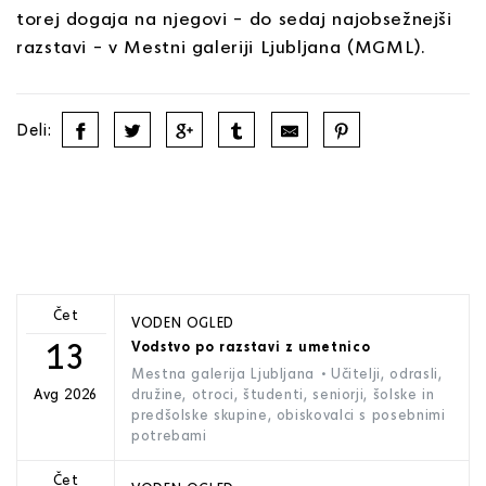
torej dogaja na njegovi – do sedaj najobsežnejši
razstavi – v Mestni galeriji Ljubljana (MGML).
Deli:
Čet
VODEN OGLED
13
Vodstvo po razstavi z umetnico
Mestna galerija Ljubljana
• Učitelji, odrasli,
družine, otroci, študenti, seniorji, šolske in
Avg 2026
predšolske skupine, obiskovalci s posebnimi
potrebami
Čet