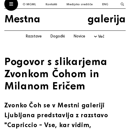
O MGML
Kontakti
Medijsko središče
ENG
Mestna
galerija
Razstave
Dogodki
Novice
Več
Pogovor s slikarjema
Zvonkom Čohom in
Milanom Eričem
Zvonko Čoh se v Mestni galeriji
Ljubljana predstavlja z razstavo
"Capriccio – Vse, kar vidim,