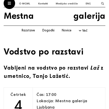
O MGML
Kontakti
Medijsko središče
ENG
Mestna
galerija
Razstave
Dogodki
Novice
Več
Vodstvo po razstavi
Vabljeni na vodstvo po razstavi
Laž
z
umetnico, Tanjo Lažetić.
Četrtek
Čas: 17:00
4
Lokacija: Mestna galerija
Ljubljana