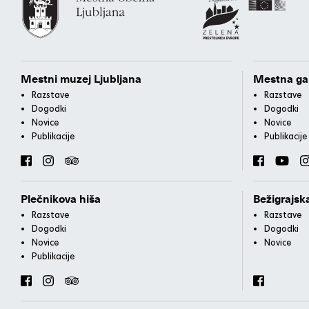
Mestni muzej Ljubljana
Mestna gal
Razstave
Razstave
Dogodki
Dogodki
Novice
Novice
Publikacije
Publikacije
Plečnikova hiša
Bežigrajska
Razstave
Razstave
Dogodki
Dogodki
Novice
Novice
Publikacije