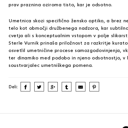
prav praznina oziroma tisto, kar je odsotno.
Umetnica skozi specifično žensko optiko, a brez 
telo kot območji družbenega nadzora, kar subtiln
cvetja ali s konceptualnim vstopom v polje slikars
Sterle Vurnik prinaša priložnost za razkritje kura
osvetlil umetničine procese samozgodovinjenja, vk
ter dinamiko med podobo in njeno odsotnostjo, v 
soustvarjalec umetniškega pomena.
Deli: