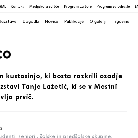
GML
Kontakti
Medijsko središče
Programi za šole
Programi za odrasle
E
Razstave
Dogodki
Novice
Publikacije
O galeriji
Trgovina
co
 kustosinjo, ki bosta razkrili ozadje
stavi Tanje Lažetić, ki se v Mestni
lja prvič.
a
tudenti, seniorji, šolske in predšolske skupine,