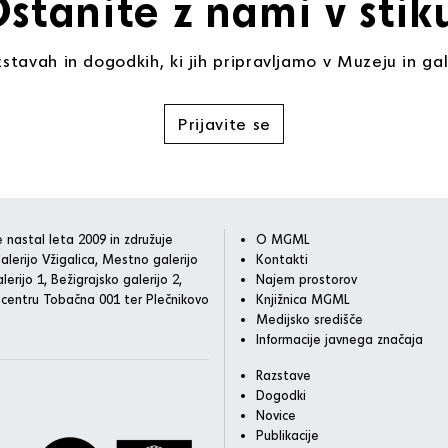
stanite z nami v stik
stavah in dogodkih, ki jih pripravljamo v Muzeju in gal
Prijavite se
 nastal leta 2009 in združuje
O MGML
alerijo Vžigalica, Mestno galerijo
Kontakti
lerijo 1, Bežigrajsko galerijo 2,
Najem prostorov
 centru Tobačna 001 ter Plečnikovo
Knjižnica MGML
Medijsko središče
Informacije javnega značaja
Razstave
Dogodki
Novice
Publikacije