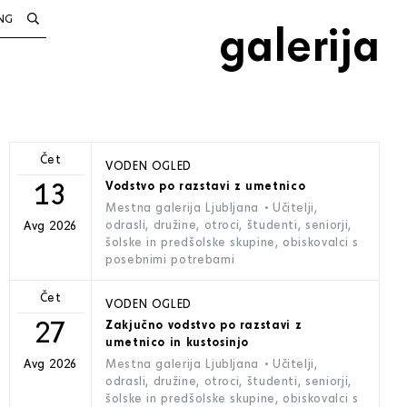
NG
galerija
Čet
VODEN OGLED
13
Vodstvo po razstavi z umetnico
Mestna galerija Ljubljana
• Učitelji,
odrasli, družine, otroci, študenti, seniorji,
Avg 2026
šolske in predšolske skupine, obiskovalci s
posebnimi potrebami
Čet
VODEN OGLED
27
Zakjučno vodstvo po razstavi z
umetnico in kustosinjo
Mestna galerija Ljubljana
• Učitelji,
Avg 2026
odrasli, družine, otroci, študenti, seniorji,
šolske in predšolske skupine, obiskovalci s