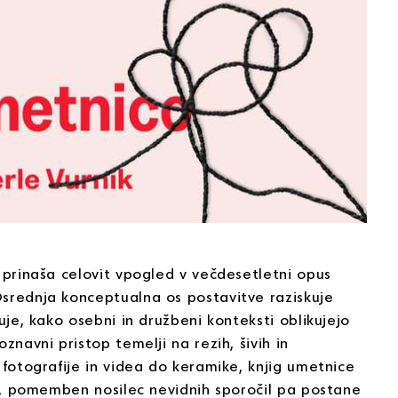
a prinaša celovit vpogled v večdesetletni opus
Osrednja konceptualna os postavitve raziskuje
uje, kako osebni in družbeni konteksti oblikujejo
znavni pristop temelji na rezih, šivih in
 fotografije in videa do keramike, knjig umetnice
je, pomemben nosilec nevidnih sporočil pa postane