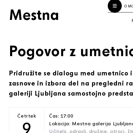
O M
Mestna
Pogovor z umetni
Pridružite se dialogu med umetnico in
zasnove in izbora del na pregledni raz
galeriji Ljubljana samostojno predstav
Četrtek
Čas: 17:00
9
Lokacija: Mestna galerija Ljubljan
Učitelji, odrasli, družine, otroci, š