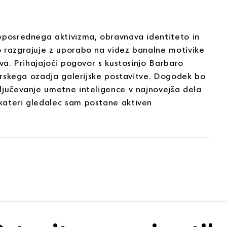
neposrednega aktivizma, obravnava identiteto in
o razgrajuje z uporabo na videz banalne motivike
tva. Prihajajoči pogovor s kustosinjo Barbaro
torskega ozadja galerijske postavitve. Dogodek bo
ljučevanje umetne inteligence v najnovejša dela
kateri gledalec sam postane aktiven