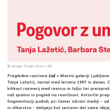
© design: Studio Kruh + AA.
Pregledna razstava
Laž
v Mestni galeriji Ljubljan
Tanje Lažetić, nastal med letoma 1997 in danes. 
krhkost razmerij med resnico in lažjo ter preizpraš
naš spomin in pogled na resničnost. Avtoričin prepo
fragmentaciji podob, pri čemer izbrani mediji – od
in slikarstva – delujejo kot sestavni del same ide