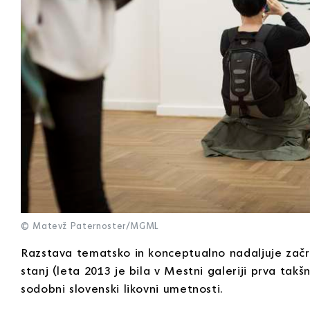
© Matevž Paternoster/MGML
Razstava tematsko in konceptualno nadaljuje začrt
stanj (leta 2013 je bila v Mestni galeriji prva tak
sodobni slovenski likovni umetnosti.