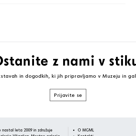
stanite z nami v stik
stavah in dogodkih, ki jih pripravljamo v Muzeju in gal
Prijavite se
 nastal leta 2009 in združuje
O MGML
alerijo Vžigalica, Mestno galerijo
Kontakti