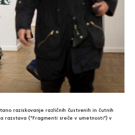
ano raziskovanje različnih čustvenih in čutnih
šna razstava ("Fragmenti sreče v umetnosti") v