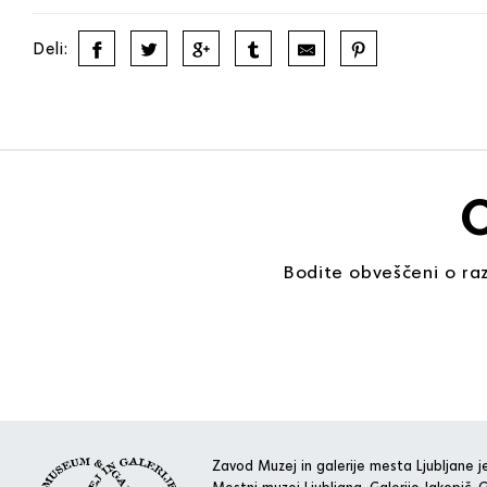
Deli:
O
Bodite obveščeni o raz
Zavod Muzej in galerije mesta Ljubljane je
Mestni muzej Ljubljana, Galerijo Jakopič, G