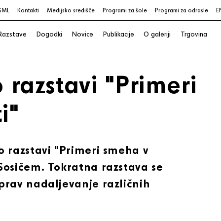
GML
Kontakti
Medijsko središče
Programi za šole
Programi za odrasle
E
Razstave
Dogodki
Novice
Publikacije
O galeriji
Trgovina
 razstavi "Primeri
i"
o razstavi "Primeri smeha v
Sosičem. Tokratna razstava se
prav nadaljevanje različnih