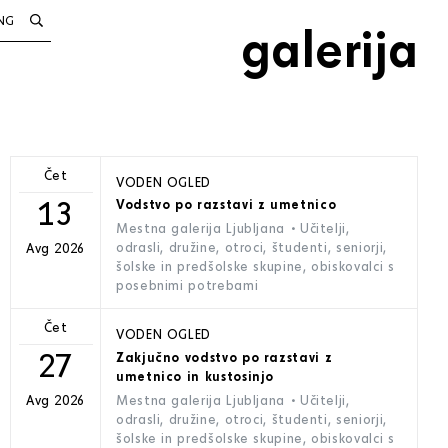
NG
galerija
Čet
VODEN OGLED
13
Vodstvo po razstavi z umetnico
Mestna galerija Ljubljana
• Učitelji,
odrasli, družine, otroci, študenti, seniorji,
Avg 2026
šolske in predšolske skupine, obiskovalci s
posebnimi potrebami
Čet
VODEN OGLED
27
Zakjučno vodstvo po razstavi z
umetnico in kustosinjo
Mestna galerija Ljubljana
• Učitelji,
Avg 2026
odrasli, družine, otroci, študenti, seniorji,
šolske in predšolske skupine, obiskovalci s