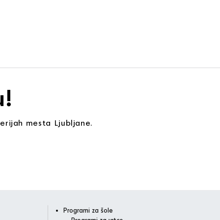
u!
erijah mesta Ljubljane.
Programi za šole
Programi za vrtce