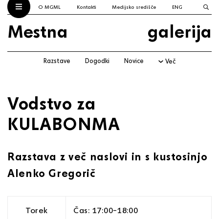
O MGML
Kontakti
Medijsko središče
ENG
Mestna
galerija
Razstave
Dogodki
Novice
Več
Vodstvo za
KULABONMA
Razstava z več naslovi in s kustosinjo
Alenko Gregorič
Torek
Čas: 17:00–18:00