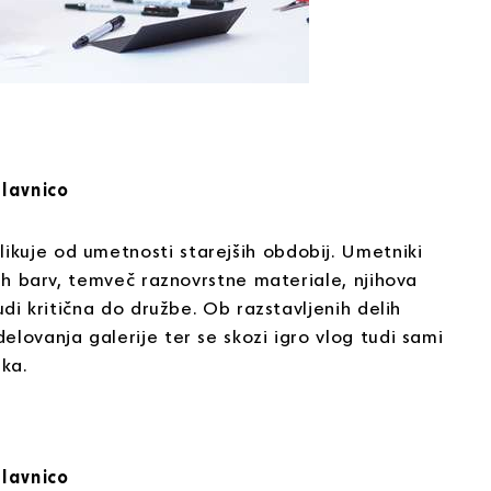
elavnico
kuje od umetnosti starejših obdobij. Umetniki
kih barv, temveč raznovrstne materiale, njihova
udi kritična do družbe. Ob razstavljenih delih
lovanja galerije ter se skozi igro vlog tudi sami
ka.
elavnico