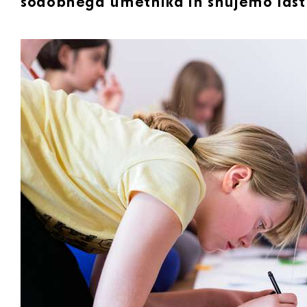
sodobnega umetnika in snujemo last