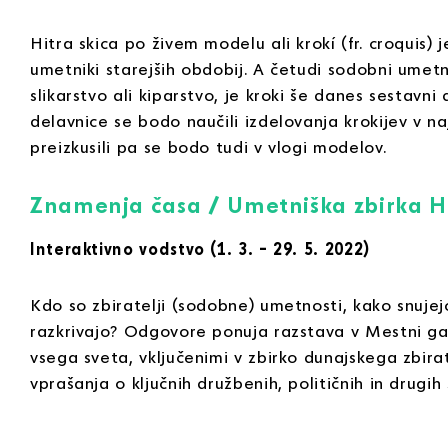
Hitra skica po živem modelu ali krokí (fr. croquis) j
umetniki starejših obdobij. A četudi sodobni umetni
slikarstvo ali kiparstvo, je kroki še danes sestavni
delavnice se bodo naučili izdelovanja krokijev v na
preizkusili pa se bodo tudi v vlogi modelov.
Znamenja časa / Umetniška zbirka H
Interaktivno vodstvo (1. 3. – 29. 5. 2022)
Kdo so zbiratelji (sodobne) umetnosti, kako snuje
razkrivajo? Odgovore ponuja razstava v Mestni gale
vsega sveta, vključenimi v zbirko dunajskega zbirat
vprašanja o ključnih družbenih, političnih in dru