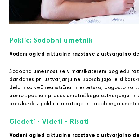
Poklic: Sodobni umetnik
Vodeni ogled aktualne razstave z ustvarjalno d
Sodobna umetnost se v marsikaterem pogledu razli
dandanes pri ustvarjanju ne uporabljajo le slikars
dela niso več realistična in estetska, pogosto so t
bomo spoznali proces umetniškega ustvarjanja in de
preizkusili v poklicu kuratorja in sodobnega umetni
Gledati - Videti - Risati
Vodeni ogled aktualne razstave z ustvarjalno d