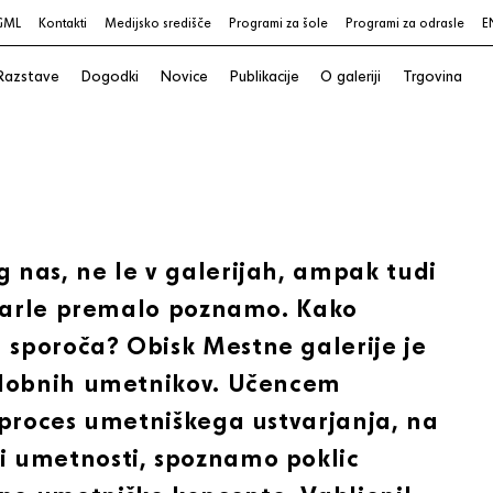
GML
Kontakti
Medijsko središče
Programi za šole
Programi za odrasle
E
Razstave
Dogodki
Novice
Publikacije
O galeriji
Trgovina
 nas, ne le v galerijah, ampak tudi
ndarle premalo poznamo. Kako
sporoča? Obisk Mestne galerije je
odobnih umetnikov. Učencem
 proces umetniškega ustvarjanja, na
i umetnosti, spoznamo poklic