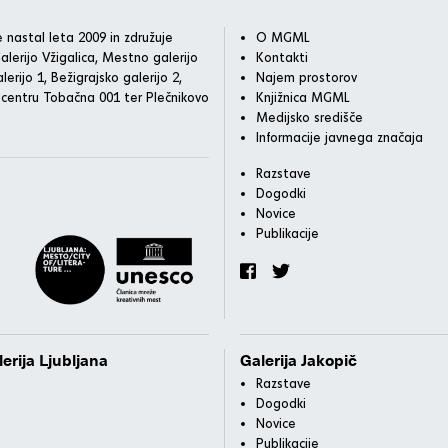
 nastal leta 2009 in združuje
O MGML
alerijo Vžigalica, Mestno galerijo
Kontakti
lerijo 1, Bežigrajsko galerijo 2,
Najem prostorov
 centru Tobačna 001 ter Plečnikovo
Knjižnica MGML
Medijsko središče
Informacije javnega značaja
Razstave
Dogodki
Novice
Publikacije
erija Ljubljana
Galerija Jakopič
Razstave
Dogodki
Novice
Publikacije