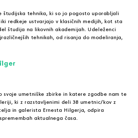
e študijska tehnika, ki so jo pogosto uporabljali
ki redkeje ustvarjajo v klasičnih medijih, kot sta
 del študija na likovnih akademijah. Udeleženci
jrazličnejših tehnikah, od risanja do modeliranja,
ilger
jo svoje umetniške zbirke in katere zgodbe nam te
riji, ki z razstavljenimi deli 38 umetnic/kov z
elja in galerista Ernesta Hilgerja, odpira
gih spremembah aktualnega časa.