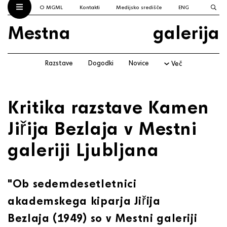
O MGML
Kontakti
Medijsko središče
ENG
Mestna
galerija
Razstave
Dogodki
Novice
Več
Kritika razstave Kamen
Jiřija Bezlaja v Mestni
galeriji Ljubljana
"Ob sedemdesetletnici
akademskega kiparja Jiřija
Bezlaja
(1949) so v Mestni galeriji