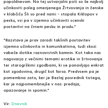
popoldnevom. Na tej ustvarjalni poti so še najbolj
učinkoviti poleg omenjenega Žrtvovanja in ženske
v klobčiču Šli so pred nami – stopala Kiklopov v
pesku, vsi pa v izjemno učinkoviti scenski
postavitvi na črnem pesku in produ."
"Razstava je prav zaradi takšnih postavitev
izjemno učinkovita in komunikativna, tudi skozi
vabeče dotike raznovrstnih kamnin. Kot taka nas
nagovarja z večnimi temami erotike in žrtvovanja
ter starogrškimi zgodbami, ki se ponavljajo enkrat
kot zgodovina, drugič kot farsa. Predvsem pa je
pomembna zato, ker je Bezlaj posrednik tistega,
kar je najpomembnejše v nas: predaja,
opazovanje in spomin."
Vir:
Dnevnik