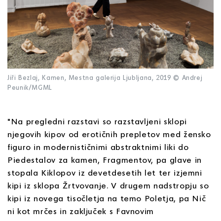
Jiři Bezlaj, Kamen, Mestna galerija Ljubljana, 2019 © Andrej
Peunik/MGML
"Na pregledni razstavi so razstavljeni sklopi
njegovih kipov od erotičnih prepletov med žensko
figuro in modernističnimi abstraktnimi liki do
Piedestalov za kamen, Fragmentov, pa glave in
stopala Kiklopov iz devetdesetih let ter izjemni
kipi iz sklopa Žrtvovanje. V drugem nadstropju so
kipi iz novega tisočletja na temo Poletja, pa Nič
ni kot mrčes in zaključek s Favnovim