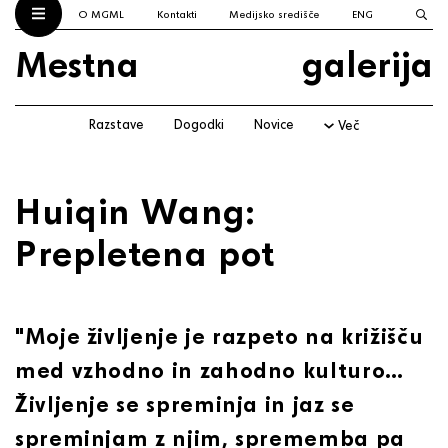
O MGML
Kontakti
Medijsko središče
ENG
Mestna
galerija
Razstave
Dogodki
Novice
Več
Huiqin Wang:
Prepletena pot
"Moje življenje je razpeto na križišču
med vzhodno in zahodno kulturo…
Življenje se spreminja in jaz se
spreminjam z njim, sprememba pa