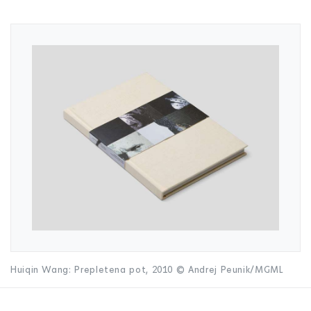
Huiqin Wang: Prepletena pot, 2010 © Andrej Peunik/MGML