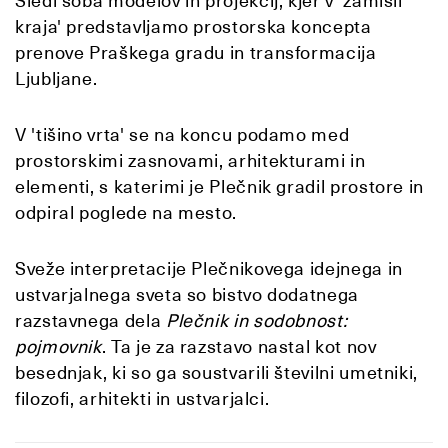
Sledi soba modelov in projekcij, kjer v 'zamisli
kraja' predstavljamo prostorska koncepta
prenove Praškega gradu in transformacija
Ljubljane.
V 'tišino vrta' se na koncu podamo med
prostorskimi zasnovami, arhitekturami in
elementi, s katerimi je Plečnik gradil prostore in
odpiral poglede na mesto.
Sveže interpretacije Plečnikovega idejnega in
ustvarjalnega sveta so bistvo dodatnega
razstavnega dela
Plečnik in sodobnost:
pojmovnik
. Ta je za razstavo nastal kot nov
besednjak, ki so ga soustvarili številni umetniki,
filozofi, arhitekti in ustvarjalci.