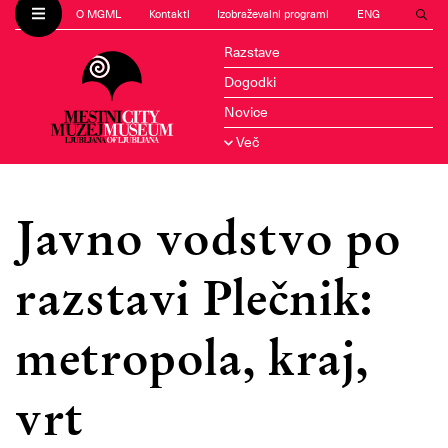
O MGML
Kontakti
Izobraževalni programi
ENG
Razstave
Dogodki
Novice
Več
Javno vodstvo po
razstavi Plečnik:
metropola, kraj,
vrt