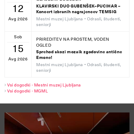
12
KLAVIRSKI DUO GUBENŠEK–PUCIHAR –
Koncert izbranih nagrajencev TEMSIG
Mestni muzej Ljubljana
• Odrasli, študenti,
Avg 2026
seniorji
Sob
PRIREDITEV NA PROSTEM, VODEN
15
OGLED
Sprehod skozi mozaik zgodovine antične
Emone!
Avg 2026
Mestni muzej Ljubljana
• Odrasli, študenti,
seniorji
Vsi dogodki - Mestni muzej Ljubljana
Vsi dogodki - MGML