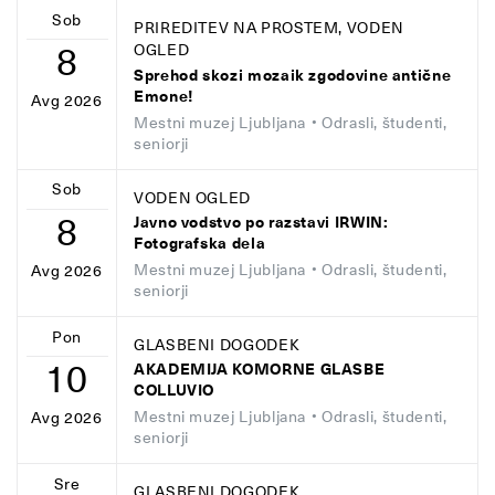
Sob
PRIREDITEV NA PROSTEM, VODEN
8
OGLED
Sprehod skozi mozaik zgodovine antične
Emone!
Avg 2026
Mestni muzej Ljubljana
• Odrasli, študenti,
seniorji
Sob
VODEN OGLED
8
Javno vodstvo po razstavi IRWIN:
Fotografska dela
Mestni muzej Ljubljana
• Odrasli, študenti,
Avg 2026
seniorji
Pon
GLASBENI DOGODEK
10
AKADEMIJA KOMORNE GLASBE
COLLUVIO
Mestni muzej Ljubljana
• Odrasli, študenti,
Avg 2026
seniorji
Sre
GLASBENI DOGODEK