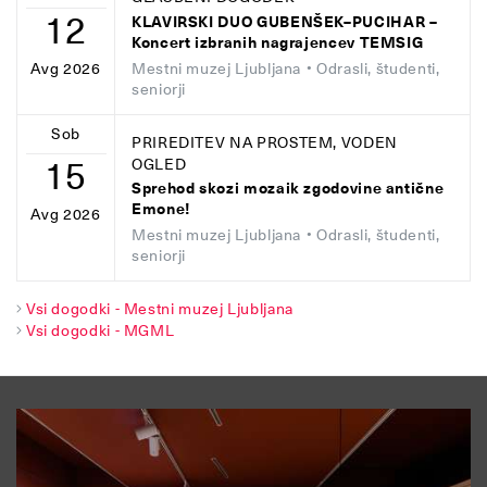
12
KLAVIRSKI DUO GUBENŠEK–PUCIHAR –
Koncert izbranih nagrajencev TEMSIG
Mestni muzej Ljubljana
• Odrasli, študenti,
Avg 2026
seniorji
Sob
PRIREDITEV NA PROSTEM, VODEN
15
OGLED
Sprehod skozi mozaik zgodovine antične
Emone!
Avg 2026
Mestni muzej Ljubljana
• Odrasli, študenti,
seniorji
Vsi dogodki - Mestni muzej Ljubljana
Vsi dogodki - MGML