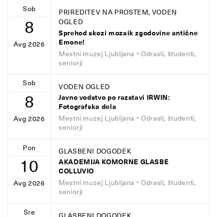
Sob
PRIREDITEV NA PROSTEM, VODEN
8
OGLED
Sprehod skozi mozaik zgodovine antične
Emone!
Avg 2026
Mestni muzej Ljubljana
• Odrasli, študenti,
seniorji
Sob
VODEN OGLED
8
Javno vodstvo po razstavi IRWIN:
Fotografska dela
Mestni muzej Ljubljana
• Odrasli, študenti,
Avg 2026
seniorji
Pon
GLASBENI DOGODEK
10
AKADEMIJA KOMORNE GLASBE
COLLUVIO
Mestni muzej Ljubljana
• Odrasli, študenti,
Avg 2026
seniorji
Sre
GLASBENI DOGODEK