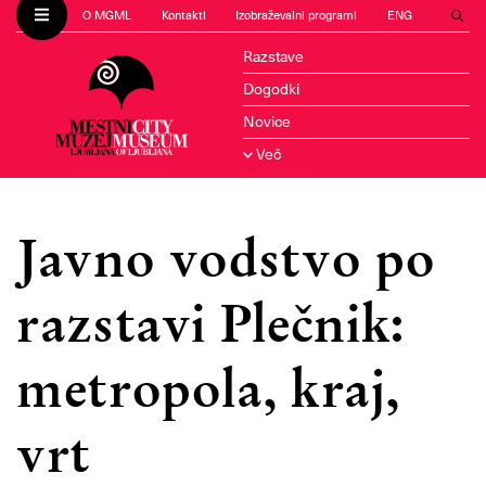
O MGML
Kontakti
Izobraževalni programi
ENG
Razstave
Dogodki
Novice
Več
Javno vodstvo po
razstavi Plečnik:
metropola, kraj,
vrt