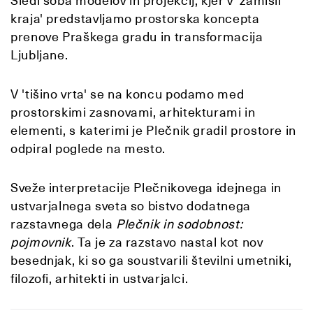
Sledi soba modelov in projekcij, kjer v 'zamisli
kraja' predstavljamo prostorska koncepta
prenove Praškega gradu in transformacija
Ljubljane.
V 'tišino vrta' se na koncu podamo med
prostorskimi zasnovami, arhitekturami in
elementi, s katerimi je Plečnik gradil prostore in
odpiral poglede na mesto.
Sveže interpretacije Plečnikovega idejnega in
ustvarjalnega sveta so bistvo dodatnega
razstavnega dela
Plečnik in sodobnost:
pojmovnik
. Ta je za razstavo nastal kot nov
besednjak, ki so ga soustvarili številni umetniki,
filozofi, arhitekti in ustvarjalci.