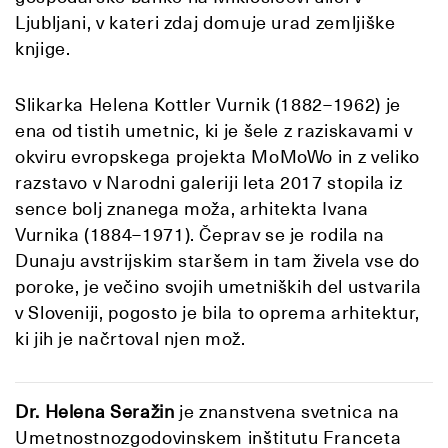
Ljubljani, v kateri zdaj domuje urad zemljiške
knjige.
Slikarka Helena Kottler Vurnik (1882–1962) je
ena od tistih umetnic, ki je šele z raziskavami v
okviru evropskega projekta MoMoWo in z veliko
razstavo v Narodni galeriji leta 2017 stopila iz
sence bolj znanega moža, arhitekta Ivana
Vurnika (1884–1971). Čeprav se je rodila na
Dunaju avstrijskim staršem in tam živela vse do
poroke, je večino svojih umetniških del ustvarila
v Sloveniji, pogosto je bila to oprema arhitektur,
ki jih je načrtoval njen mož.
Dr. Helena Seražin
je znanstvena svetnica na
Umetnostnozgodovinskem inštitutu Franceta