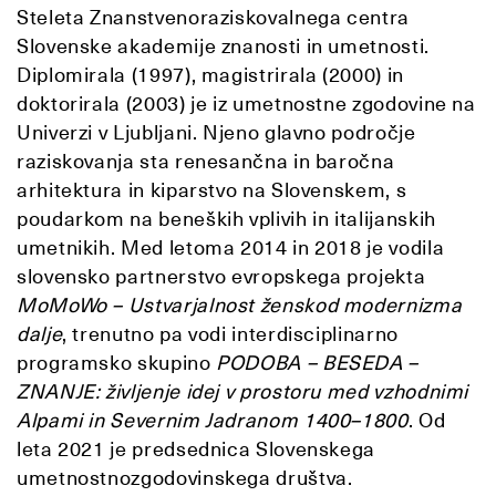
Steleta Znanstvenoraziskovalnega centra
Slovenske akademije znanosti in umetnosti.
Diplomirala (1997), magistrirala (2000) in
doktorirala (2003) je iz umetnostne zgodovine na
Univerzi v Ljubljani. Njeno glavno področje
raziskovanja sta renesančna in baročna
arhitektura in kiparstvo na Slovenskem, s
poudarkom na beneških vplivih in italijanskih
umetnikih. Med letoma 2014 in 2018 je vodila
slovensko partnerstvo evropskega projekta
MoMoWo – Ustvarjalnost ženskod modernizma
dalje
, trenutno pa vodi interdisciplinarno
programsko skupino
PODOBA – BESEDA –
ZNANJE: življenje idej v prostoru med vzhodnimi
Alpami in Severnim Jadranom 1400–1800
. Od
leta 2021 je predsednica Slovenskega
umetnostnozgodovinskega društva.