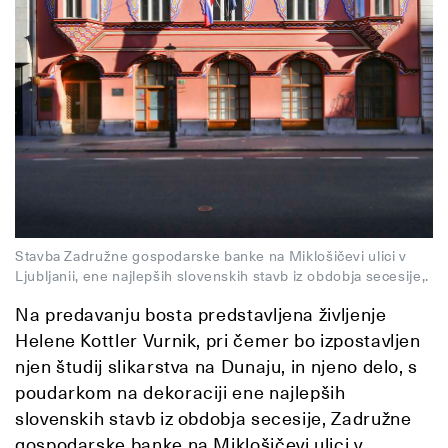
Stavba Zadružne gospodarske banke na Miklošičevi ulici v
Ljubljanii, ene najlepših slovenskih stavb iz obdobja secesije,.
Na predavanju bosta predstavljena življenje
Helene Kottler Vurnik, pri čemer bo izpostavljen
njen študij slikarstva na Dunaju, in njeno delo, s
poudarkom na dekoraciji ene najlepših
slovenskih stavb iz obdobja secesije, Zadružne
gospodarske banke na Miklošičevi ulici v