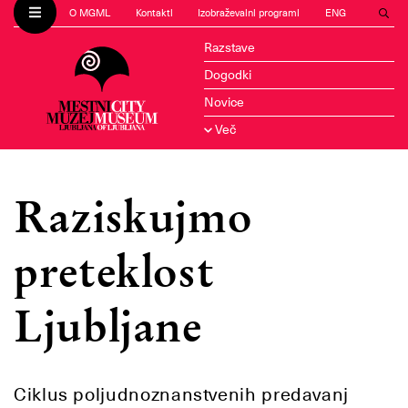
O MGML
Kontakti
Izobraževalni programi
ENG
Razstave
Dogodki
Novice
Več
Raziskujmo
preteklost
Ljubljane
Ciklus poljudnoznanstvenih predavanj