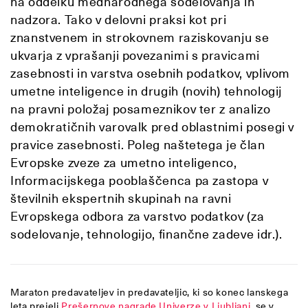
na oddelku mednarodnega sodelovanja in
nadzora. Tako v delovni praksi kot pri
znanstvenem in strokovnem raziskovanju se
ukvarja z vprašanji povezanimi s pravicami
zasebnosti in varstva osebnih podatkov, vplivom
umetne inteligence in drugih (novih) tehnologij
na pravni položaj posameznikov ter z analizo
demokratičnih varovalk pred oblastnimi posegi v
pravice zasebnosti. Poleg naštetega je član
Evropske zveze za umetno inteligenco,
Informacijskega pooblaščenca pa zastopa v
številnih ekspertnih skupinah na ravni
Evropskega odbora za varstvo podatkov (za
sodelovanje, tehnologijo, finančne zadeve idr.).
Maraton predavateljev in predavateljic, ki so konec lanskega
leta prejeli
Prešernove nagrade Univerze v Ljubljani
, se v