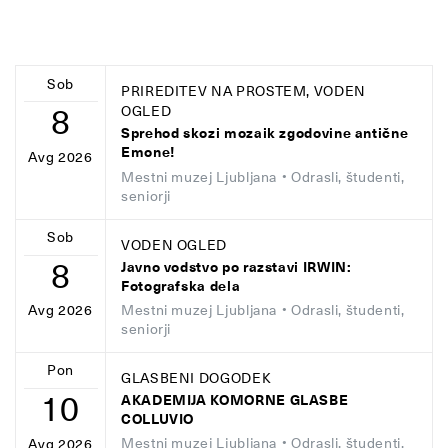
Sob
PRIREDITEV NA PROSTEM, VODEN
8
OGLED
Sprehod skozi mozaik zgodovine antične
Emone!
Avg 2026
Mestni muzej Ljubljana
• Odrasli, študenti,
seniorji
Sob
VODEN OGLED
8
Javno vodstvo po razstavi IRWIN:
Fotografska dela
Mestni muzej Ljubljana
• Odrasli, študenti,
Avg 2026
seniorji
Pon
GLASBENI DOGODEK
10
AKADEMIJA KOMORNE GLASBE
COLLUVIO
Mestni muzej Ljubljana
• Odrasli, študenti,
Avg 2026