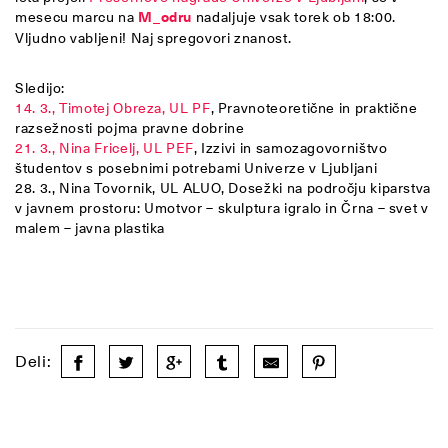
mesecu marcu na
M_odru
nadaljuje vsak torek ob 18:00.
Vljudno vabljeni! Naj spregovori znanost.
Sledijo:
14. 3., Timotej Obreza, UL PF
, Pravnoteoretične in praktične
razsežnosti pojma pravne dobrine
21. 3., Nina Fricelj, UL PEF
, Izzivi in samozagovorništvo
študentov s posebnimi potrebami Univerze v Ljubljani
28. 3., Nina Tovornik, UL ALUO, Dosežki na področju kiparstva
v javnem prostoru: Umotvor – skulptura igralo in Črna – svet v
malem – javna plastika
Deli: