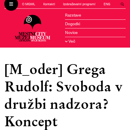
O MGML
Kontakti
Izobraževalni programi
ENG
Razstave
Dogodki
Novice
Več
[M_oder] Grega
Rudolf: Svoboda v
družbi nadzora?
Koncept